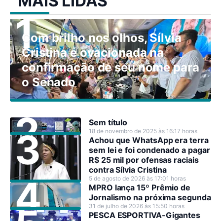
MAIS LIDAS
Com brilho nos olhos, Sílvia
Cristina é ovacionada na
confirmação de seu nome para
o Senado
Sem título
18 de novembro de 2025 às 16:17 horas
Achou que WhatsApp era terra
sem lei e foi condenado a pagar
R$ 25 mil por ofensas raciais
contra Sílvia Cristina
5 de agosto de 2026 às 17:01 horas
MPRO lança 15º Prêmio de
Jornalismo na próxima segunda
31 de julho de 2026 às 15:50 horas
PESCA ESPORTIVA-Gigantes