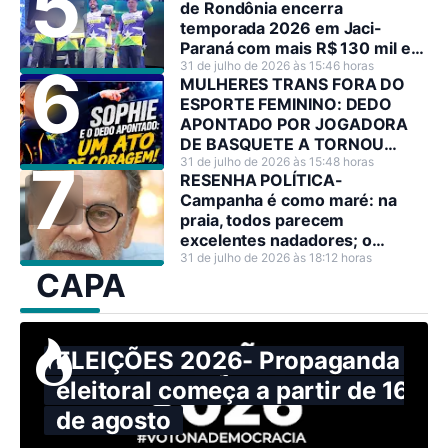
de Rondônia encerra
temporada 2026 em Jaci-
Paraná com mais R$ 130 mil em
premiações
31 de julho de 2026 às 15:46 horas
MULHERES TRANS FORA DO
ESPORTE FEMININO: DEDO
APONTADO POR JOGADORA
DE BASQUETE A TORNOU
HEROÍNA NO SEU PAÍS
31 de julho de 2026 às 15:48 horas
RESENHA POLÍTICA-
Campanha é como maré: na
praia, todos parecem
excelentes nadadores; o
problema surge quando o mar
31 de julho de 2026 às 18:12 horas
CAPA
resolve mostrar sua força.
ELEIÇÕES 2026- Propaganda
eleitoral começa a partir de 16
de agosto