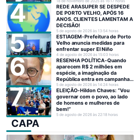
18 de novembro de 2025 às 16:17 horas
REDE ARASUPER SE DESPEDE
DE PORTO VELHO, APÓS 16
ANOS. CLIENTES LAMENTAM A
DECISÃO!
5 de agosto de 2026 às 13:54 horas
ESTIAGEM-Prefeitura de Porto
Velho anuncia medidas para
enfrentar super El Niño
4 de agosto de 2026 às 15:03 horas
RESENHA POLÍTICA-Quando
aparecem R$ 2 milhões em
espécie, a imaginação da
República entra em campanha
antes dos candidatos.
5 de agosto de 2026 às 14:24 horas
ELEIÇÃO-Hildon Chaves: “Vou
governar com o povo, ao lado
de homens e mulheres de
bem!”
5 de agosto de 2026 às 22:18 horas
CAPA