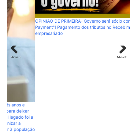
OPINIÃO DE PRIMEIRA- Governo será sócio com o "Splyt
Payment"! Pagamento dos tributos no Recebimento assusta
Mar
empresariado
pro
Previ
Next
ous
r
i a
ação