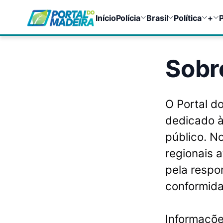
Início
Polícia
Brasil
Política
+
P
Sobr
O Portal d
dedicado à
público. N
regionais 
pela respo
conformida
Informações