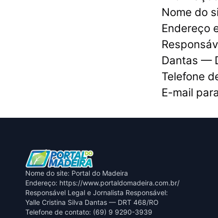
Nome do si
Endereço e
Responsável
Dantas — 
Telefone d
E-mail par
Nome do site: Portal do Madeira
Endereço: https://www.portaldomadeira.com.br/
Responsável Legal e Jornalista Responsável:
Yalle Cristina Silva Dantas — DRT 468/RO
Telefone de contato: (69) 9 9290-3939