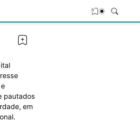
0
ital
eresse
 e
re pautados
erdade, em
onal.