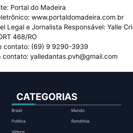
te: Portal do Madeira
letrônico: www.portaldomadeira.com.br
 Legal e Jornalista Responsável: Yalle Cris
DRT 468/RO
e contato: (69) 9 9290-3939
a contato:
yalledantas.pvh@gmail.com
CATEGORIAS
Brasil
Mundo
Política
Rondônia
Vídeos