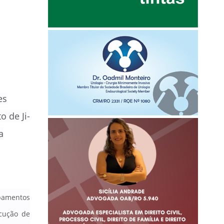
es
 de Ji-
a
ipamentos
ecução de