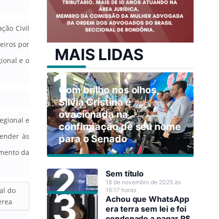
ção Civil
eiros por
MAIS LIDAS
ional e o
Com brilho nos olhos,
Sílvia Cristina é
ovacionada na
egional e
confirmação de seu nome
tender às
para o Senado
amento da
Sem título
18 de novembro de 2025 às
al do
16:17 horas
Achou que WhatsApp
érea
era terra sem lei e foi
condenado a pagar R$