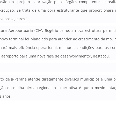
usão dos projetos, aprovação pelos órgãos competentes e real
 execução. Se trata de uma obra estruturante que proporcionará
os passageiros.”
ura Aeroportuária (CIA), Rogério Leme, a nova estrutura permit
novo terminal foi planejado para atender ao crescimento da mov
onará mais eficiência operacional, melhores condições para as c
o aeroporto para uma nova fase de desenvolvimento”, destacou.
orto de Ji-Paraná atende diretamente diversos municípios e uma 
ção da malha aérea regional, a expectativa é que a movimenta
s anos.