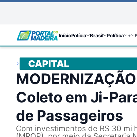
Início
Polícia
Brasil
Política
+
P
CAPITAL
MODERNIZAÇÃO A
Coleto em Ji-Par
de Passageiros
Com investimentos de R$ 30 milh
(MPOR), por meio da Secretaria N