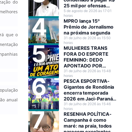
ização do
25 mil por ofensas
raciais contra Sílvia
5 de agosto de 2026 às 17:01
 melhores
horas
Cristina
MPRO lança 15º
Prêmio de Jornalismo
na próxima segunda
irá que o
31 de julho de 2026 às 15:50
horas
imentação
MULHERES TRANS
FORA DO ESPORTE
ompanhias
FEMININO: DEDO
APONTADO POR
JOGADORA DE
31 de julho de 2026 às 15:48
horas
BASQUETE A TORNOU
PESCA ESPORTIVA-
HEROÍNA NO SEU PAÍS
Gigantes de Rondônia
população
encerra temporada
2026 em Jaci-Paraná
ção anual
com mais R$ 130 mil
31 de julho de 2026 às 15:46
horas
em premiações
RESENHA POLÍTICA-
Campanha é como
maré: na praia, todos
parecem excelentes