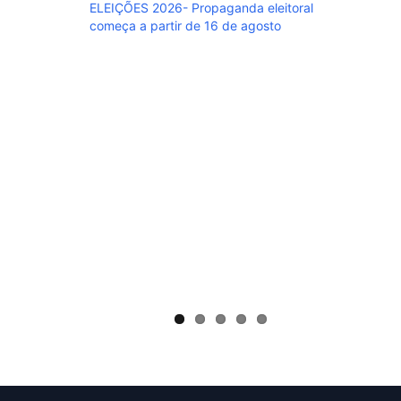
ELEIÇÕES 2026- Propaganda eleitoral
começa a partir de 16 de agosto
ELEIÇÃO
o povo, 
bem!”
 aparecem R$
ginação da
a antes dos