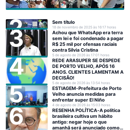
Sem título
18 de novembro de 2025 às 16:17 horas
Achou que WhatsApp era terra
sem lei e foi condenado a pagar
R$ 25 mil por ofensas raciais
contra Sílvia Cristina
5 de agosto de 2026 às 17:01 horas
REDE ARASUPER SE DESPEDE
DE PORTO VELHO, APÓS 16
ANOS. CLIENTES LAMENTAM A
DECISÃO!
5 de agosto de 2026 às 13:54 horas
ESTIAGEM-Prefeitura de Porto
Velho anuncia medidas para
enfrentar super El Niño
4 de agosto de 2026 às 15:03 horas
RESENHA POLÍTICA-A política
brasileira cultiva um hábito
antigo: negar hoje o que
amanhã será anunciado como