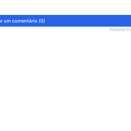
r um comentário (0)
Próxima P
OPINIÃO DE PRIMEIRA- NO
ELE É ACUSADO DE CRIMES
HUMANIDADE, QUANDO POD
SALVADO MILHÕES DE VIDA