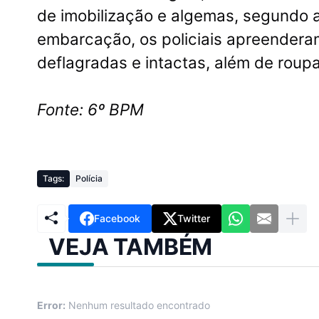
de imobilização e algemas, segundo a 
embarcação, os policiais apreenderam
deflagradas e intactas, além de roupas
Fonte:
6º BPM
Tags:
Polícia
Facebook
Twitter
VEJA TAMBÉM
Error:
Nenhum resultado encontrado