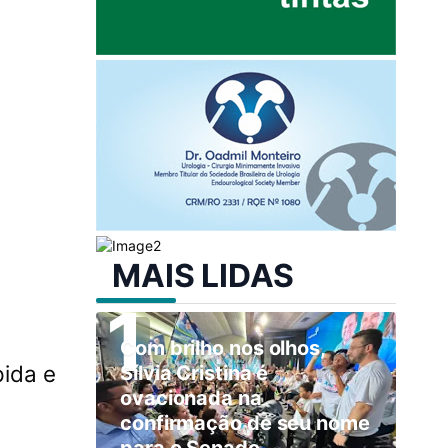
MAIS LIDAS
Com brilho nos olhos,
pida e
Sílvia Cristina é
ovacionada na
confirmação de seu nome