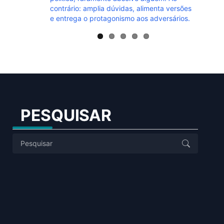
contrário: amplia dúvidas, alimenta versões
e entrega o protagonismo aos adversários.
PESQUISAR