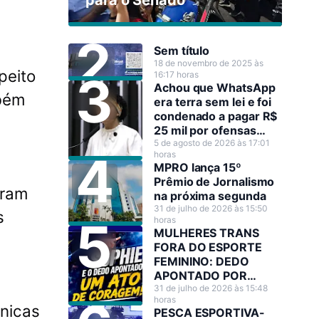
para o Senado
Sem título
18 de novembro de 2025 às
peito
16:17 horas
Achou que WhatsApp
mbém
era terra sem lei e foi
condenado a pagar R$
25 mil por ofensas
raciais contra Sílvia
5 de agosto de 2026 às 17:01
horas
Cristina
MPRO lança 15º
Prêmio de Jornalismo
aram
na próxima segunda
31 de julho de 2026 às 15:50
s
horas
MULHERES TRANS
FORA DO ESPORTE
FEMININO: DEDO
APONTADO POR
JOGADORA DE
31 de julho de 2026 às 15:48
horas
BASQUETE A TORNOU
cnicas
PESCA ESPORTIVA-
HEROÍNA NO SEU PAÍS