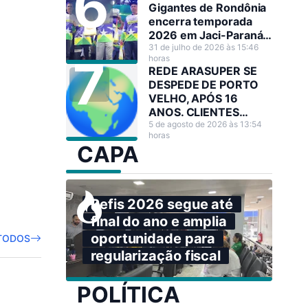
Gigantes de Rondônia
encerra temporada
2026 em Jaci-Paraná
com mais R$ 130 mil
31 de julho de 2026 às 15:46
horas
em premiações
REDE ARASUPER SE
DESPEDE DE PORTO
VELHO, APÓS 16
ANOS. CLIENTES
LAMENTAM A
5 de agosto de 2026 às 13:54
horas
DECISÃO!
CAPA
Refis 2026 segue até
final do ano e amplia
oportunidade para
TODOS
regularização fiscal
POLÍTICA