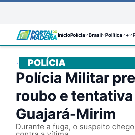
Início
Polícia
Brasil
Política
+
P
POLÍCIA
Polícia Militar p
roubo e tentativ
Guajará-Mirim
Durante a fuga, o suspeito chego
contra a vítima.