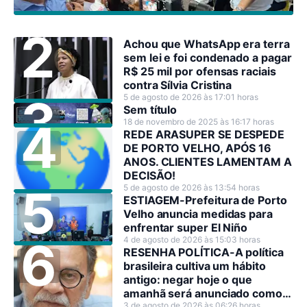
Achou que WhatsApp era terra
sem lei e foi condenado a pagar
R$ 25 mil por ofensas raciais
contra Sílvia Cristina
5 de agosto de 2026 às 17:01 horas
Sem título
18 de novembro de 2025 às 16:17 horas
REDE ARASUPER SE DESPEDE
DE PORTO VELHO, APÓS 16
ANOS. CLIENTES LAMENTAM A
DECISÃO!
5 de agosto de 2026 às 13:54 horas
ESTIAGEM-Prefeitura de Porto
Velho anuncia medidas para
enfrentar super El Niño
4 de agosto de 2026 às 15:03 horas
RESENHA POLÍTICA-A política
brasileira cultiva um hábito
antigo: negar hoje o que
amanhã será anunciado como
3 de agosto de 2026 às 06:26 horas