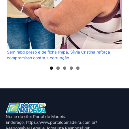
RES
abs
ver
Nome do site: Portal do Madeira
Endereço: https://www.portaldomadeira.com.br/
Responsável Legal e Jornalista Responsável: