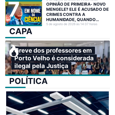
decisão estratégica.
OPINIÃO DE PRIMEIRA- NOVO
MENGELE? ELE É ACUSADO DE
CRIMES CONTRA A
HUMANIDADE, QUANDO
PODERIA TER SALVADO
5 de agosto de 2026 às 14:37 horas
CAPA
MILHÕES DE VIDAS
Greve dos professores em
Porto Velho é considerada
ilegal pela Justiça
POLÍTICA