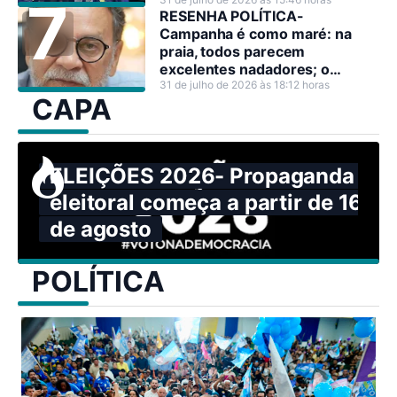
premiações
RESENHA POLÍTICA-
Campanha é como maré: na
praia, todos parecem
excelentes nadadores; o
problema surge quando o mar
31 de julho de 2026 às 18:12 horas
CAPA
resolve mostrar sua força.
ELEIÇÕES 2026- Propaganda
eleitoral começa a partir de 16
de agosto
POLÍTICA