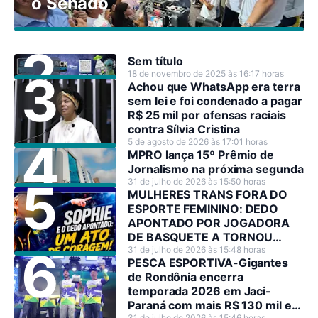
o Senado
Sem título
18 de novembro de 2025 às 16:17 horas
Achou que WhatsApp era terra
sem lei e foi condenado a pagar
R$ 25 mil por ofensas raciais
contra Sílvia Cristina
5 de agosto de 2026 às 17:01 horas
MPRO lança 15º Prêmio de
Jornalismo na próxima segunda
31 de julho de 2026 às 15:50 horas
MULHERES TRANS FORA DO
ESPORTE FEMININO: DEDO
APONTADO POR JOGADORA
DE BASQUETE A TORNOU
HEROÍNA NO SEU PAÍS
31 de julho de 2026 às 15:48 horas
PESCA ESPORTIVA-Gigantes
de Rondônia encerra
temporada 2026 em Jaci-
Paraná com mais R$ 130 mil em
31 de julho de 2026 às 15:46 horas