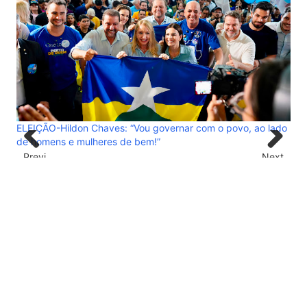
e 16
Ach
ELEIÇÃO-Hildon Chaves: “Vou governar com o povo, ao lado
pag
de homens e mulheres de bem!”
Previ
Next
ous