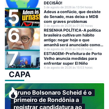
DECISÃO!
5 de agosto de 2026 às 13:54 horas
Adeus a confúcio, que desiste
do Senado, mas deixa o MDB
com graves problemas
3 de agosto de 2026 às 01:30 horas
RESENHA POLÍTICA-A política
brasileira cultiva um hábito
antigo: negar hoje o que
amanhã será anunciado como
decisão estratégica.
3 de agosto de 2026 às 06:26 horas
ESTIAGEM-Prefeitura de Porto
Velho anuncia medidas para
enfrentar super El Niño
4 de agosto de 2026 às 15:03 horas
CAPA
Bruno Bolsonaro Scheid é o
primeiro de Rondônia a
registrar candidatura ao