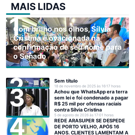
MAIS LIDAS
Com brilho nos olhos, Sílvia
Cristina é ovacionada na
confirmação de seu nome para
o Senado
Sem título
18 de novembro de 2025 às 16:17 horas
Achou que WhatsApp era terra
sem lei e foi condenado a pagar
R$ 25 mil por ofensas raciais
contra Sílvia Cristina
5 de agosto de 2026 às 17:01 horas
REDE ARASUPER SE DESPEDE
DE PORTO VELHO, APÓS 16
ANOS. CLIENTES LAMENTAM A