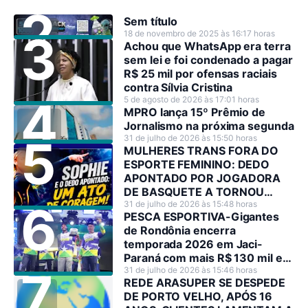
Sem título
18 de novembro de 2025 às 16:17 horas
Achou que WhatsApp era terra
sem lei e foi condenado a pagar
R$ 25 mil por ofensas raciais
contra Sílvia Cristina
5 de agosto de 2026 às 17:01 horas
MPRO lança 15º Prêmio de
Jornalismo na próxima segunda
31 de julho de 2026 às 15:50 horas
MULHERES TRANS FORA DO
ESPORTE FEMININO: DEDO
APONTADO POR JOGADORA
DE BASQUETE A TORNOU
HEROÍNA NO SEU PAÍS
31 de julho de 2026 às 15:48 horas
PESCA ESPORTIVA-Gigantes
de Rondônia encerra
temporada 2026 em Jaci-
Paraná com mais R$ 130 mil em
premiações
31 de julho de 2026 às 15:46 horas
REDE ARASUPER SE DESPEDE
DE PORTO VELHO, APÓS 16