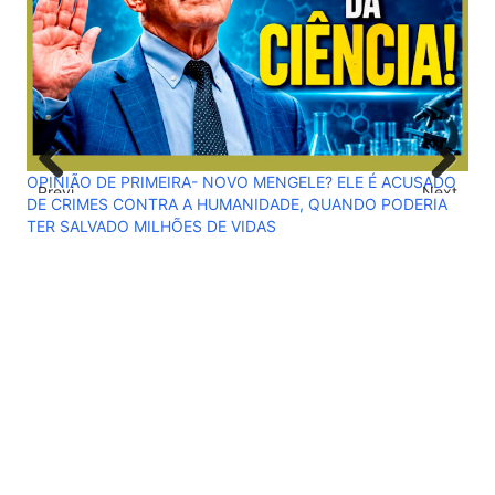
OVO MENGELE? ELE É ACUSADO
Previ
Next
MANIDADE, QUANDO PODERIA
ous
VIDAS
RESENHA POLÍTICA-Quando aparec
espécie, a imaginação da Repúbli
antes dos candidatos.