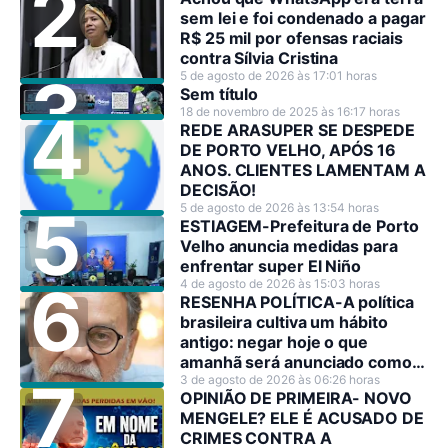
sem lei e foi condenado a pagar
R$ 25 mil por ofensas raciais
contra Sílvia Cristina
5 de agosto de 2026 às 17:01 horas
Sem título
18 de novembro de 2025 às 16:17 horas
REDE ARASUPER SE DESPEDE
DE PORTO VELHO, APÓS 16
ANOS. CLIENTES LAMENTAM A
DECISÃO!
5 de agosto de 2026 às 13:54 horas
ESTIAGEM-Prefeitura de Porto
Velho anuncia medidas para
enfrentar super El Niño
4 de agosto de 2026 às 15:03 horas
RESENHA POLÍTICA-A política
brasileira cultiva um hábito
antigo: negar hoje o que
amanhã será anunciado como
decisão estratégica.
3 de agosto de 2026 às 06:26 horas
OPINIÃO DE PRIMEIRA- NOVO
MENGELE? ELE É ACUSADO DE
CRIMES CONTRA A