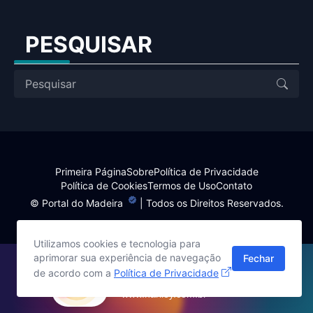
PESQUISAR
Primeira Página
Sobre
Política de Privacidade
Política de Cookies
Termos de Uso
Contato
©
Portal do Madeira
| Todos os Direitos Reservados.
Utilizamos cookies e tecnologia para
aprimorar sua experiência de navegação
Fechar
Site desenvolvido por:
de acordo com a
Política de Privacidade
Harlley Rebouças
www.harlley.com.br