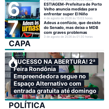
decisão estratégica.
ESTIAGEM-Prefeitura de Porto
Velho anuncia medidas para
enfrentar super El Niño
4 de agosto de 2026 às 15:03 horas
Adeus a confúcio, que desiste
do Senado, mas deixa o MDB
com graves problemas
3 de agosto de 2026 às 01:30 horas
CAPA
SUCESSO NA ABERTURA! 2ª
Feira Rondônia
Empreendedora segue no
Espaço Alternativo com
entrada gratuita até domingo
POLÍTICA