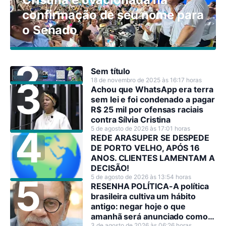
confirmação de seu nome para
o Senado
Sem título
18 de novembro de 2025 às 16:17 horas
Achou que WhatsApp era terra
sem lei e foi condenado a pagar
R$ 25 mil por ofensas raciais
contra Sílvia Cristina
5 de agosto de 2026 às 17:01 horas
REDE ARASUPER SE DESPEDE
DE PORTO VELHO, APÓS 16
ANOS. CLIENTES LAMENTAM A
DECISÃO!
5 de agosto de 2026 às 13:54 horas
RESENHA POLÍTICA-A política
brasileira cultiva um hábito
antigo: negar hoje o que
amanhã será anunciado como
3 de agosto de 2026 às 06:26 horas