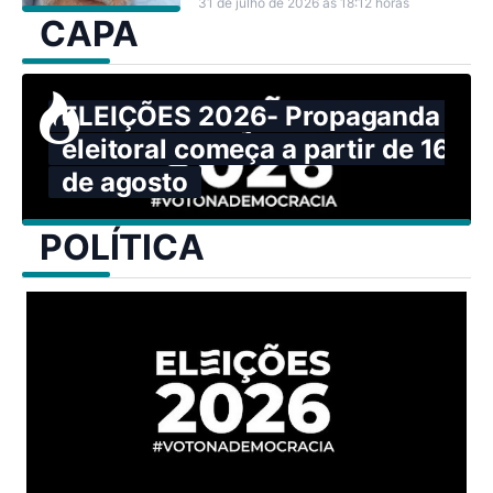
problema surge quando o mar
31 de julho de 2026 às 18:12 horas
CAPA
resolve mostrar sua força.
ELEIÇÕES 2026- Propaganda
eleitoral começa a partir de 16
de agosto
POLÍTICA