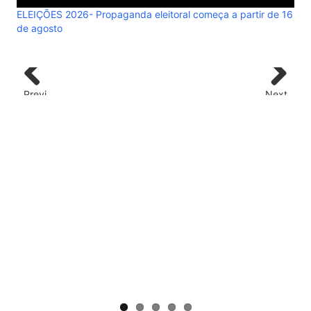
ELEIÇÕES 2026- Propaganda eleitoral começa a partir de 16
de agosto
ELE
de 
Previ
Next
ous