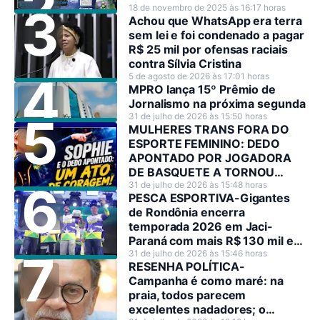
18 de novembro de 2025 às 16:17 horas
Achou que WhatsApp era terra
sem lei e foi condenado a pagar
R$ 25 mil por ofensas raciais
contra Sílvia Cristina
5 de agosto de 2026 às 17:01 horas
MPRO lança 15º Prêmio de
Jornalismo na próxima segunda
31 de julho de 2026 às 15:50 horas
MULHERES TRANS FORA DO
ESPORTE FEMININO: DEDO
APONTADO POR JOGADORA
DE BASQUETE A TORNOU
HEROÍNA NO SEU PAÍS
31 de julho de 2026 às 15:48 horas
PESCA ESPORTIVA-Gigantes
de Rondônia encerra
temporada 2026 em Jaci-
Paraná com mais R$ 130 mil em
premiações
31 de julho de 2026 às 15:46 horas
RESENHA POLÍTICA-
Campanha é como maré: na
praia, todos parecem
excelentes nadadores; o