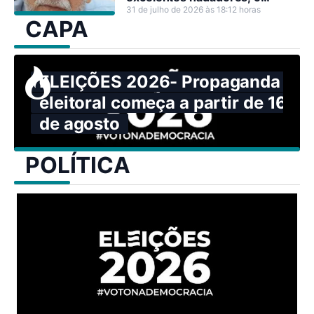
problema surge quando o mar
31 de julho de 2026 às 18:12 horas
CAPA
resolve mostrar sua força.
ELEIÇÕES 2026- Propaganda
eleitoral começa a partir de 16
de agosto
POLÍTICA