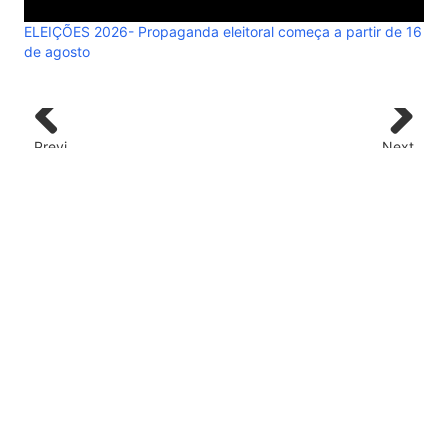
ELEIÇÕES 2026- Propaganda eleitoral começa a partir de 16
de agosto
ELE
de 
Previ
Next
ous