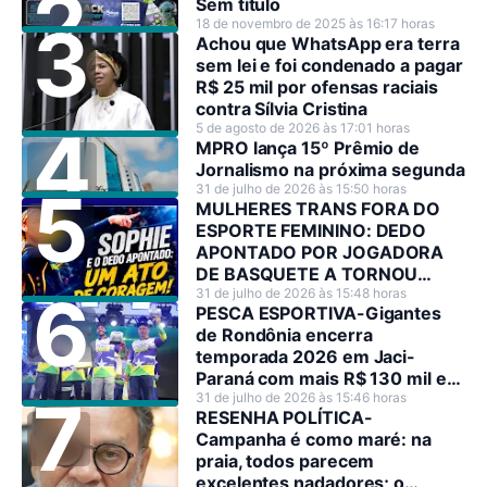
Sem título
18 de novembro de 2025 às 16:17 horas
Achou que WhatsApp era terra
sem lei e foi condenado a pagar
R$ 25 mil por ofensas raciais
contra Sílvia Cristina
5 de agosto de 2026 às 17:01 horas
MPRO lança 15º Prêmio de
Jornalismo na próxima segunda
31 de julho de 2026 às 15:50 horas
MULHERES TRANS FORA DO
ESPORTE FEMININO: DEDO
APONTADO POR JOGADORA
DE BASQUETE A TORNOU
HEROÍNA NO SEU PAÍS
31 de julho de 2026 às 15:48 horas
PESCA ESPORTIVA-Gigantes
de Rondônia encerra
temporada 2026 em Jaci-
Paraná com mais R$ 130 mil em
premiações
31 de julho de 2026 às 15:46 horas
RESENHA POLÍTICA-
Campanha é como maré: na
praia, todos parecem
excelentes nadadores; o