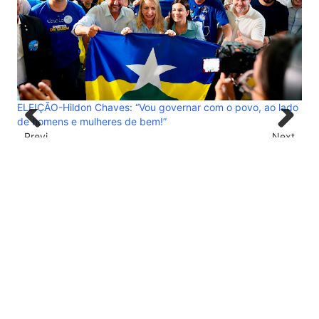
e 16
Ach
ELEIÇÃO-Hildon Chaves: “Vou governar com o povo, ao lado
pag
de homens e mulheres de bem!”
Previ
Next
ous