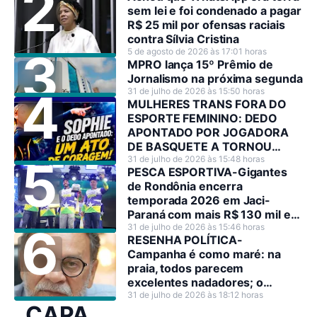
sem lei e foi condenado a pagar
R$ 25 mil por ofensas raciais
contra Sílvia Cristina
5 de agosto de 2026 às 17:01 horas
MPRO lança 15º Prêmio de
Jornalismo na próxima segunda
31 de julho de 2026 às 15:50 horas
MULHERES TRANS FORA DO
ESPORTE FEMININO: DEDO
APONTADO POR JOGADORA
DE BASQUETE A TORNOU
HEROÍNA NO SEU PAÍS
31 de julho de 2026 às 15:48 horas
PESCA ESPORTIVA-Gigantes
de Rondônia encerra
temporada 2026 em Jaci-
Paraná com mais R$ 130 mil em
premiações
31 de julho de 2026 às 15:46 horas
RESENHA POLÍTICA-
Campanha é como maré: na
praia, todos parecem
excelentes nadadores; o
problema surge quando o mar
31 de julho de 2026 às 18:12 horas
CAPA
resolve mostrar sua força.