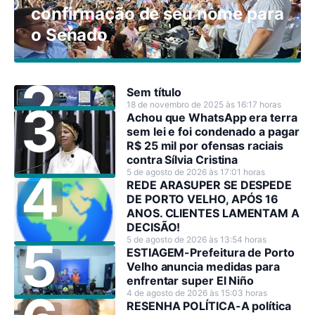
confirmação de seu nome para
o Senado
Sem título
18 de novembro de 2025 às 16:17 horas
Achou que WhatsApp era terra
sem lei e foi condenado a pagar
R$ 25 mil por ofensas raciais
contra Sílvia Cristina
5 de agosto de 2026 às 17:01 horas
REDE ARASUPER SE DESPEDE
DE PORTO VELHO, APÓS 16
ANOS. CLIENTES LAMENTAM A
DECISÃO!
5 de agosto de 2026 às 13:54 horas
ESTIAGEM-Prefeitura de Porto
Velho anuncia medidas para
enfrentar super El Niño
4 de agosto de 2026 às 15:03 horas
RESENHA POLÍTICA-A política