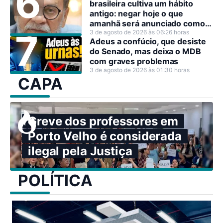
brasileira cultiva um hábito
antigo: negar hoje o que
amanhã será anunciado como
decisão estratégica.
3 de agosto de 2026 às 06:26 horas
Adeus a confúcio, que desiste
do Senado, mas deixa o MDB
com graves problemas
3 de agosto de 2026 às 01:30 horas
CAPA
Greve dos professores em
Porto Velho é considerada
ilegal pela Justiça
POLÍTICA