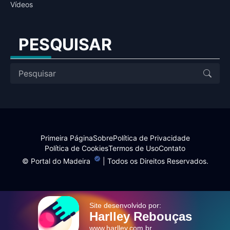
Vídeos
PESQUISAR
Primeira Página
Sobre
Política de Privacidade
Política de Cookies
Termos de Uso
Contato
©
Portal do Madeira
| Todos os Direitos Reservados.
Site desenvolvido por:
Harlley Rebouças
www.harlley.com.br