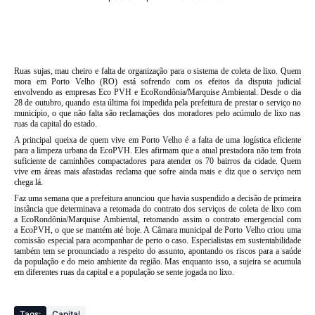
Ruas sujas, mau cheiro e falta de organização para o sistema de coleta de lixo. Quem
mora em Porto Velho (RO) está sofrendo com os efeitos da disputa judicial
envolvendo as empresas Eco PVH e
EcoRondônia
/Marquise Ambiental. Desde o dia
28 de outubro, quando esta última foi impedida pela prefeitura de prestar o serviço no
município, o que não falta são reclamações dos moradores pelo acúmulo de lixo nas
ruas da capital do estado.
A principal queixa de quem vive em Porto Velho é a falta de uma logística eficiente
para a limpeza urbana da
EcoPVH
.
Eles afirmam que a atual prestadora não tem frota
suficiente de caminhões compactadores para atender os 70 bairros da cidade
. Quem
vive em áreas mais afastadas reclama que sofre ainda mais e diz que o serviço nem
chega lá.
Faz uma semana que a prefeitura anunciou que havia suspendido a decisão de primeira
instância que determinava a retomada do contrato dos serviços de coleta de lixo com
a
EcoRondônia
/Marquise Ambiental, retomando assim o contrato emergencial com
a
EcoPVH
, o que se mantém até hoje.
A Câmara municipal de Porto Velho criou uma
comissão especial para acompanhar de perto o caso
. Especialistas em sustentabilidade
também tem se pronunciado a respeito do assunto, apontando os riscos para a saúde
da população e do meio ambiente da região. Mas enquanto isso, a sujeira se acumula
em diferentes ruas da capital e a população se sente jogada no lixo.
Tags:
Capital