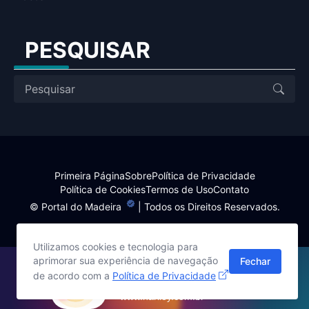
PESQUISAR
Primeira Página
Sobre
Política de Privacidade
Política de Cookies
Termos de Uso
Contato
©
Portal do Madeira
| Todos os Direitos Reservados.
Utilizamos cookies e tecnologia para
aprimorar sua experiência de navegação
Fechar
Site desenvolvido por:
de acordo com a
Política de Privacidade
Harlley Rebouças
www.harlley.com.br