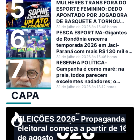
MULHERES TRANS FORA DO
ESPORTE FEMININO: DEDO
APONTADO POR JOGADORA
DE BASQUETE A TORNOU
HEROÍNA NO SEU PAÍS
31 de julho de 2026 às 15:48 horas
PESCA ESPORTIVA-Gigantes
de Rondônia encerra
temporada 2026 em Jaci-
Paraná com mais R$ 130 mil em
premiações
31 de julho de 2026 às 15:46 horas
RESENHA POLÍTICA-
Campanha é como maré: na
praia, todos parecem
excelentes nadadores; o
problema surge quando o mar
31 de julho de 2026 às 18:12 horas
CAPA
resolve mostrar sua força.
ELEIÇÕES 2026- Propaganda
eleitoral começa a partir de 16
de agosto