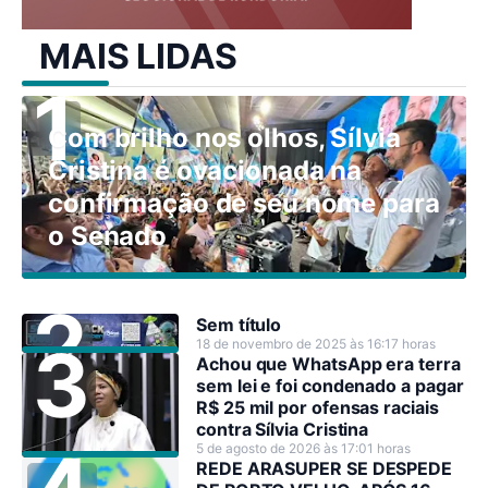
MAIS LIDAS
Com brilho nos olhos, Sílvia
Cristina é ovacionada na
confirmação de seu nome para
o Senado
Sem título
18 de novembro de 2025 às 16:17 horas
Achou que WhatsApp era terra
sem lei e foi condenado a pagar
R$ 25 mil por ofensas raciais
contra Sílvia Cristina
5 de agosto de 2026 às 17:01 horas
REDE ARASUPER SE DESPEDE