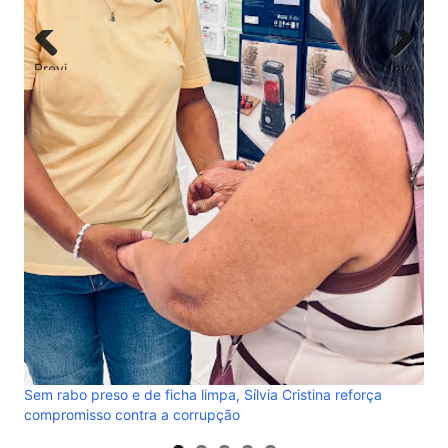
Previ
Next
NOT
ous
cre
gov
Sem rabo preso e de ficha limpa, Sílvia Cristina reforça
compromisso contra a corrupção