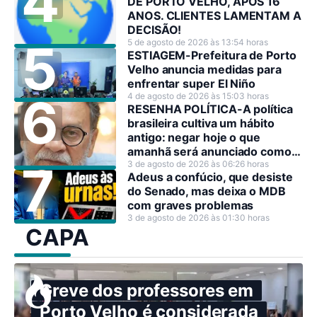
DE PORTO VELHO, APÓS 16
ANOS. CLIENTES LAMENTAM A
DECISÃO!
5 de agosto de 2026 às 13:54 horas
ESTIAGEM-Prefeitura de Porto
Velho anuncia medidas para
enfrentar super El Niño
4 de agosto de 2026 às 15:03 horas
RESENHA POLÍTICA-A política
brasileira cultiva um hábito
antigo: negar hoje o que
amanhã será anunciado como
decisão estratégica.
3 de agosto de 2026 às 06:26 horas
Adeus a confúcio, que desiste
do Senado, mas deixa o MDB
com graves problemas
3 de agosto de 2026 às 01:30 horas
CAPA
Greve dos professores em
Porto Velho é considerada