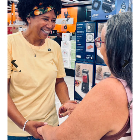
Previ
Next
NOTA À IMPRENSA- Assessoria de F
ous
crescimento falso de seguidores em
governo