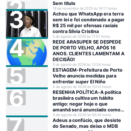
Sem título
18 de novembro de 2025 às 16:17 horas
Achou que WhatsApp era terra
sem lei e foi condenado a pagar
R$ 25 mil por ofensas raciais
contra Sílvia Cristina
5 de agosto de 2026 às 17:01 horas
REDE ARASUPER SE DESPEDE
DE PORTO VELHO, APÓS 16
ANOS. CLIENTES LAMENTAM A
DECISÃO!
5 de agosto de 2026 às 13:54 horas
ESTIAGEM-Prefeitura de Porto
Velho anuncia medidas para
enfrentar super El Niño
4 de agosto de 2026 às 15:03 horas
RESENHA POLÍTICA-A política
brasileira cultiva um hábito
antigo: negar hoje o que
amanhã será anunciado como
decisão estratégica.
3 de agosto de 2026 às 06:26 horas
Adeus a confúcio, que desiste
do Senado, mas deixa o MDB