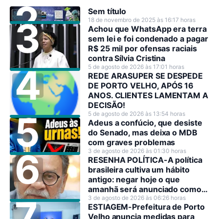
Sem título
18 de novembro de 2025 às 16:17 horas
Achou que WhatsApp era terra
sem lei e foi condenado a pagar
R$ 25 mil por ofensas raciais
contra Sílvia Cristina
5 de agosto de 2026 às 17:01 horas
REDE ARASUPER SE DESPEDE
DE PORTO VELHO, APÓS 16
ANOS. CLIENTES LAMENTAM A
DECISÃO!
5 de agosto de 2026 às 13:54 horas
Adeus a confúcio, que desiste
do Senado, mas deixa o MDB
com graves problemas
3 de agosto de 2026 às 01:30 horas
RESENHA POLÍTICA-A política
brasileira cultiva um hábito
antigo: negar hoje o que
amanhã será anunciado como
decisão estratégica.
3 de agosto de 2026 às 06:26 horas
ESTIAGEM-Prefeitura de Porto
Velho anuncia medidas para