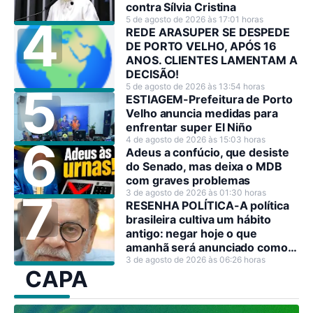
contra Sílvia Cristina
5 de agosto de 2026 às 17:01 horas
REDE ARASUPER SE DESPEDE
DE PORTO VELHO, APÓS 16
ANOS. CLIENTES LAMENTAM A
DECISÃO!
5 de agosto de 2026 às 13:54 horas
ESTIAGEM-Prefeitura de Porto
Velho anuncia medidas para
enfrentar super El Niño
4 de agosto de 2026 às 15:03 horas
Adeus a confúcio, que desiste
do Senado, mas deixa o MDB
com graves problemas
3 de agosto de 2026 às 01:30 horas
RESENHA POLÍTICA-A política
brasileira cultiva um hábito
antigo: negar hoje o que
amanhã será anunciado como
decisão estratégica.
3 de agosto de 2026 às 06:26 horas
CAPA