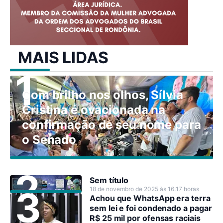
MAIS LIDAS
Com brilho nos olhos, Sílvia
Cristina é ovacionada na
confirmação de seu nome para
o Senado
Sem título
18 de novembro de 2025 às 16:17 horas
Achou que WhatsApp era terra
sem lei e foi condenado a pagar
R$ 25 mil por ofensas raciais