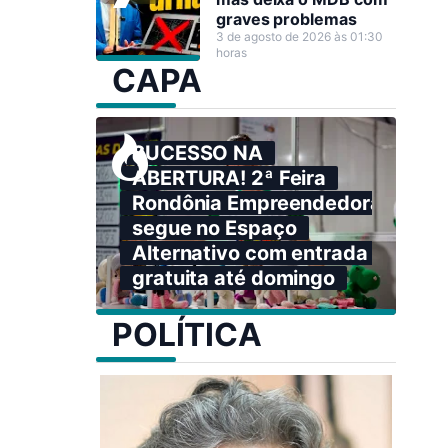
graves problemas
3 de agosto de 2026 às 01:30
horas
CAPA
SUCESSO NA
ABERTURA! 2ª Feira
Rondônia Empreendedora
segue no Espaço
Alternativo com entrada
gratuita até domingo
POLÍTICA