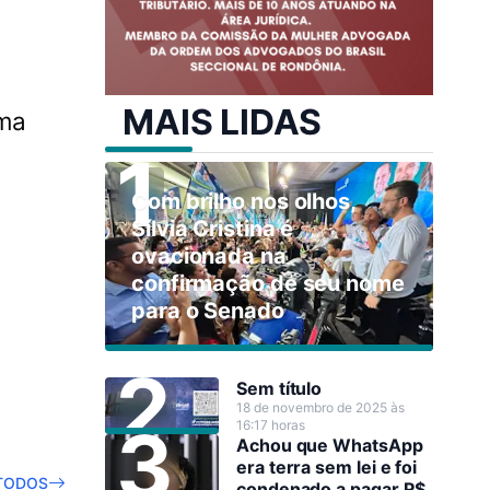
MAIS LIDAS
uma
Com brilho nos olhos,
Sílvia Cristina é
ovacionada na
confirmação de seu nome
para o Senado
Sem título
18 de novembro de 2025 às
16:17 horas
Achou que WhatsApp
era terra sem lei e foi
TODOS
condenado a pagar R$