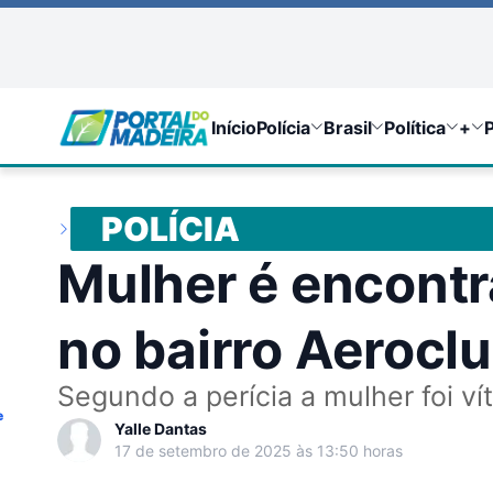
Início
Polícia
Brasil
Política
+
P
POLÍCIA
Mulher é encont
no bairro Aerocl
Segundo a perícia a mulher foi ví
e
Yalle Dantas
17 de setembro de 2025 às 13:50 horas