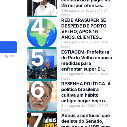
25 mil por ofensas
raciais contra Sílvia
5 de agosto de 2026 às 17:01
horas
Cristina
REDE ARASUPER SE
DESPEDE DE PORTO
VELHO, APÓS 16
ANOS. CLIENTES
LAMENTAM A
5 de agosto de 2026 às 13:54
horas
DECISÃO!
ESTIAGEM-Prefeitura
ostagem
de Porto Velho anuncia
medidas para
enfrentar super El
Niño
4 de agosto de 2026 às 15:03
horas
RESENHA POLÍTICA-A
política brasileira
cultiva um hábito
antigo: negar hoje o
que amanhã será
3 de agosto de 2026 às 06:26
horas
anunciado como
Adeus a confúcio, que
decisão estratégica.
desiste do Senado,
mas deixa o MDB com