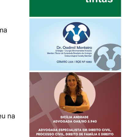
uma
eu na