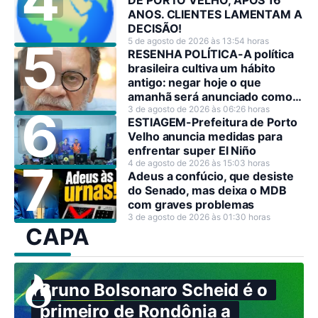
DE PORTO VELHO, APÓS 16
ANOS. CLIENTES LAMENTAM A
DECISÃO!
5 de agosto de 2026 às 13:54 horas
RESENHA POLÍTICA-A política
brasileira cultiva um hábito
antigo: negar hoje o que
amanhã será anunciado como
decisão estratégica.
3 de agosto de 2026 às 06:26 horas
ESTIAGEM-Prefeitura de Porto
Velho anuncia medidas para
enfrentar super El Niño
4 de agosto de 2026 às 15:03 horas
Adeus a confúcio, que desiste
do Senado, mas deixa o MDB
com graves problemas
3 de agosto de 2026 às 01:30 horas
CAPA
Bruno Bolsonaro Scheid é o
primeiro de Rondônia a