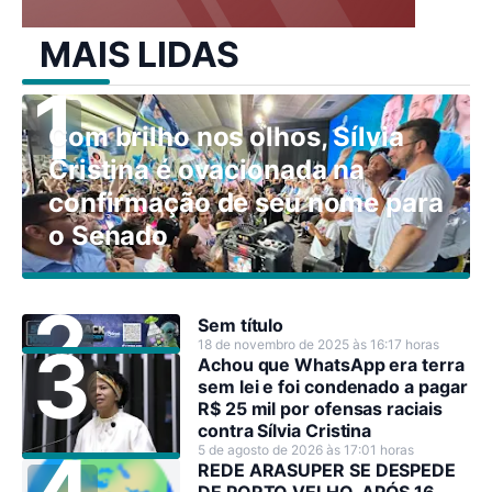
MAIS LIDAS
Com brilho nos olhos, Sílvia
Cristina é ovacionada na
confirmação de seu nome para
o Senado
Sem título
18 de novembro de 2025 às 16:17 horas
Achou que WhatsApp era terra
sem lei e foi condenado a pagar
R$ 25 mil por ofensas raciais
contra Sílvia Cristina
5 de agosto de 2026 às 17:01 horas
REDE ARASUPER SE DESPEDE