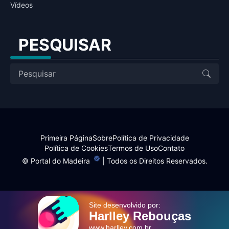
Vídeos
PESQUISAR
Primeira Página
Sobre
Política de Privacidade
Política de Cookies
Termos de Uso
Contato
©
Portal do Madeira
| Todos os Direitos Reservados.
Site desenvolvido por:
Harlley Rebouças
www.harlley.com.br