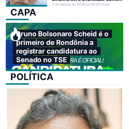
decisão estratégica.
3 de agosto de 2026 às 06:26 horas
CAPA
Bruno Bolsonaro Scheid é o
primeiro de Rondônia a
registrar candidatura ao
Senado no TSE
POLÍTICA