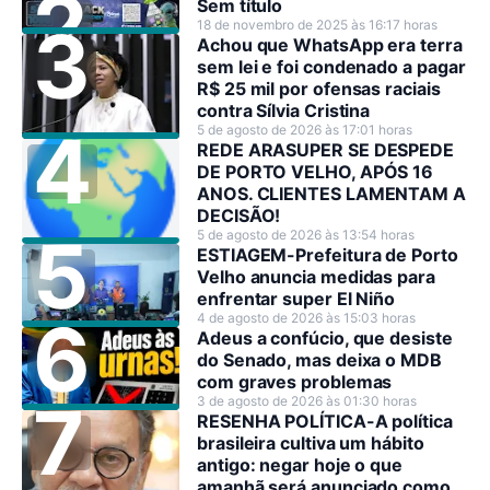
Sem título
18 de novembro de 2025 às 16:17 horas
Achou que WhatsApp era terra
sem lei e foi condenado a pagar
R$ 25 mil por ofensas raciais
contra Sílvia Cristina
5 de agosto de 2026 às 17:01 horas
REDE ARASUPER SE DESPEDE
DE PORTO VELHO, APÓS 16
ANOS. CLIENTES LAMENTAM A
DECISÃO!
5 de agosto de 2026 às 13:54 horas
ESTIAGEM-Prefeitura de Porto
Velho anuncia medidas para
enfrentar super El Niño
4 de agosto de 2026 às 15:03 horas
Adeus a confúcio, que desiste
do Senado, mas deixa o MDB
com graves problemas
3 de agosto de 2026 às 01:30 horas
RESENHA POLÍTICA-A política
brasileira cultiva um hábito
antigo: negar hoje o que
amanhã será anunciado como