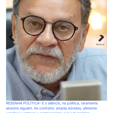
ELEIÇÕES 2026- Propaganda eleitoral começa a parti
de agosto
Previ
Next
ous
raramente
alimenta