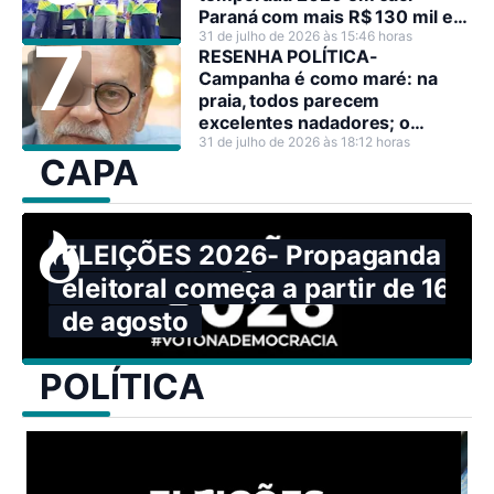
Paraná com mais R$ 130 mil em
premiações
31 de julho de 2026 às 15:46 horas
RESENHA POLÍTICA-
Campanha é como maré: na
praia, todos parecem
excelentes nadadores; o
problema surge quando o mar
31 de julho de 2026 às 18:12 horas
CAPA
resolve mostrar sua força.
ELEIÇÕES 2026- Propaganda
eleitoral começa a partir de 16
de agosto
POLÍTICA