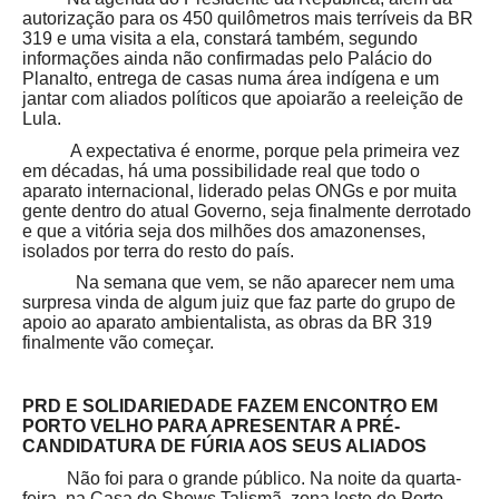
autorização para os 450 quilômetros mais terríveis da BR
319 e uma visita a ela, constará também, segundo
informações ainda não confirmadas pelo Palácio do
Planalto, entrega de casas numa área indígena e um
jantar com aliados políticos que apoiarão a reeleição de
Lula.
A expectativa é enorme, porque pela primeira vez
em décadas, há uma possibilidade real que todo o
aparato internacional, liderado pelas ONGs e por muita
gente dentro do atual Governo, seja finalmente derrotado
e que a vitória seja dos milhões dos amazonenses,
isolados por terra do resto do país.
Na semana que vem, se não aparecer nem uma
surpresa vinda de algum juiz que faz parte do grupo de
apoio ao aparato ambientalista, as obras da BR 319
finalmente vão começar.
PRD E SOLIDARIEDADE FAZEM ENCONTRO EM
PORTO VELHO PARA APRESENTAR A PRÉ-
CANDIDATURA DE FÚRIA AOS SEUS ALIADOS
Não foi para o grande público. Na noite da quarta-
feira, na Casa do Shows Talismã, zona leste de Porto