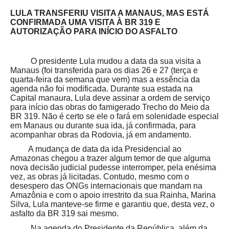
LULA TRANSFERIU VISITA A MANAUS, MAS ESTÁ
CONFIRMADA UMA VISITA À BR 319 E
AUTORIZAÇÃO PARA INÍCIO DO ASFALTO
O presidente Lula mudou a data da sua visita a
Manaus (foi transferida para os dias 26 e 27 (terça e
quarta-feira da semana que vem) mas a essência da
agenda não foi modificada. Durante sua estada na
Capital manaura, Lula deve assinar a ordem de serviço
para início das obras do famigerado Trecho do Meio da
BR 319. Não é certo se ele o fará em solenidade especial
em Manaus ou durante sua ida, já confirmada, para
acompanhar obras da Rodovia, já em andamento.
A mudança de data da ida Presidencial ao
Amazonas chegou a trazer algum temor de que alguma
nova decisão judicial pudesse interromper, pela enésima
vez, as obras já licitadas. Contudo, mesmo com o
desespero das ONGs internacionais que mandam na
Amazônia e com o apoio irrestrito da sua Rainha, Marina
Silva, Lula manteve-se firme e garantiu que, desta vez, o
asfalto da BR 319 sai mesmo.
Na agenda do Presidente da República, além da