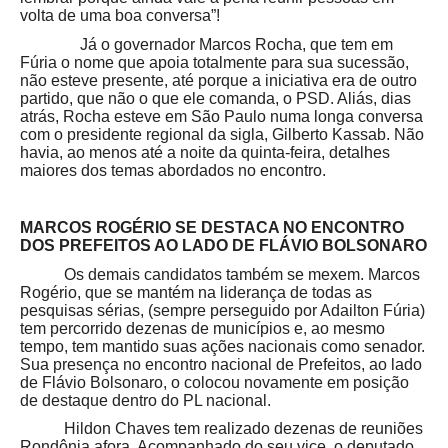
volta de uma boa conversa”!
Já o governador Marcos Rocha, que tem em
Fúria o nome que apoia totalmente para sua sucessão,
não esteve presente, até porque a iniciativa era de outro
partido, que não o que ele comanda, o PSD. Aliás, dias
atrás, Rocha esteve em São Paulo numa longa conversa
com o presidente regional da sigla, Gilberto Kassab. Não
havia, ao menos até a noite da quinta-feira, detalhes
maiores dos temas abordados no encontro.
MARCOS ROGÉRIO SE DESTACA NO ENCONTRO
DOS PREFEITOS AO LADO DE FLÁVIO BOLSONARO
Os demais candidatos também se mexem. Marcos
Rogério, que se mantém na liderança de todas as
pesquisas sérias, (sempre perseguido por Adailton Fúria)
tem percorrido dezenas de municípios e, ao mesmo
tempo, tem mantido suas ações nacionais como senador.
Sua presença no encontro nacional de Prefeitos, ao lado
de Flávio Bolsonaro, o colocou novamente em posição
de destaque dentro do PL nacional.
Hildon Chaves tem realizado dezenas de reuniões
Rondônia afora. Acompanhado do seu vice, o deputado