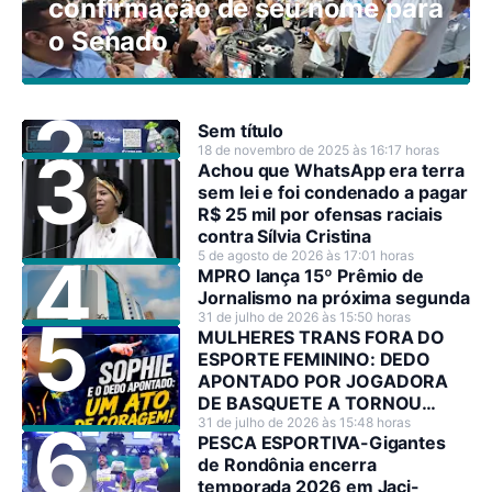
confirmação de seu nome para
o Senado
Sem título
18 de novembro de 2025 às 16:17 horas
Achou que WhatsApp era terra
sem lei e foi condenado a pagar
R$ 25 mil por ofensas raciais
contra Sílvia Cristina
5 de agosto de 2026 às 17:01 horas
MPRO lança 15º Prêmio de
Jornalismo na próxima segunda
31 de julho de 2026 às 15:50 horas
MULHERES TRANS FORA DO
ESPORTE FEMININO: DEDO
APONTADO POR JOGADORA
DE BASQUETE A TORNOU
HEROÍNA NO SEU PAÍS
31 de julho de 2026 às 15:48 horas
PESCA ESPORTIVA-Gigantes
de Rondônia encerra
temporada 2026 em Jaci-