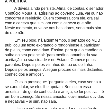
A POLÍTICA
A dúvida ainda persiste. Afinal de contas, o senador
Confúcio Moura, aliadíssimo ao governo Lula, vai ou não
concorrer à reeleição. Quem conversa com ele, ora sai
com a certeza que sim; ora com a certeza que não.
Neste momento, ouve-se nos bastidores, seria mais sim
do que não.
Em seu blog, há algum tempo, o senador do MDB
publicou um texto exortando o rondoniense a participar
do pleito, como candidato. Ensina, para que o candidato
saiba do seu potencial: “para medir o tamanho da sua
aceitação na sua cidade e no Estado. Comece pelos
parentes. Depois pelos vizinhos de rua ou de linha.
Depois pelos amigos. A seguir procure os mais distantes,
conhecidos e amigos”.
O texto prossegue: “pergunte a eles, caso venha a
se candidatar, se eles lhe apoiam. Bem, com essa
amostra – de gente conhecida e amiga, se for positiva – é
um bom começo. Se nessa amostra, ouvir muitas dúvidas
e negativas – aí sim, não saia.
Usou o próprio exemplo, para dar uma visão do