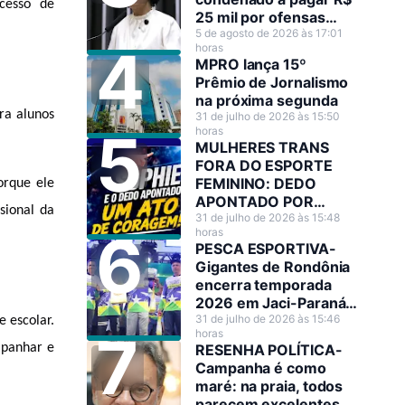
esso de 
25 mil por ofensas
raciais contra Sílvia
5 de agosto de 2026 às 17:01
horas
Cristina
MPRO lança 15º
Prêmio de Jornalismo
na próxima segunda
a alunos 
31 de julho de 2026 às 15:50
horas
MULHERES TRANS
FORA DO ESPORTE
FEMININO: DEDO
rque ele 
APONTADO POR
ional da 
JOGADORA DE
31 de julho de 2026 às 15:48
horas
BASQUETE A TORNOU
PESCA ESPORTIVA-
HEROÍNA NO SEU PAÍS
Gigantes de Rondônia
encerra temporada
2026 em Jaci-Paraná
com mais R$ 130 mil
31 de julho de 2026 às 15:46
escolar. 
horas
em premiações
panhar e 
RESENHA POLÍTICA-
Campanha é como
maré: na praia, todos
parecem excelentes