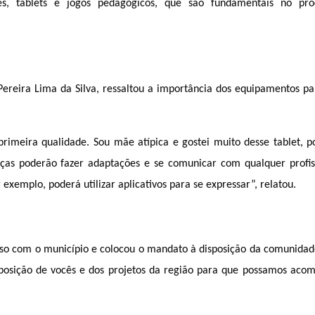
s, tablets e jogos pedagógicos, que são fundamentais no proc
ereira Lima da Silva, ressaltou a importância dos equipamentos par
rimeira qualidade. Sou mãe atípica e gostei muito desse tablet, po
nças poderão fazer adaptações e se comunicar com qualquer profiss
xemplo, poderá utilizar aplicativos para se expressar”, relatou.
o com o município e colocou o mandato à disposição da comunidade 
posição de vocês e dos projetos da região para que possamos acom