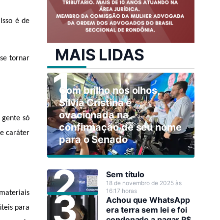
sso é de 
MAIS LIDAS
e tornar 
Com brilho nos olhos,
Sílvia Cristina é
ovacionada na
gente só 
confirmação de seu nome
e caráter 
para o Senado
Sem título
18 de novembro de 2025 às
16:17 horas
ateriais 
Achou que WhatsApp
eis para 
era terra sem lei e foi
condenado a pagar R$