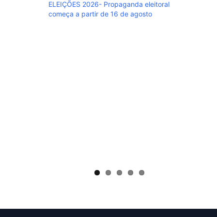
ELEIÇÕES 2026- Propaganda eleitoral
começa a partir de 16 de agosto
ELEIÇÃO
o povo, 
bem!”
 aparecem R$
ginação da
a antes dos