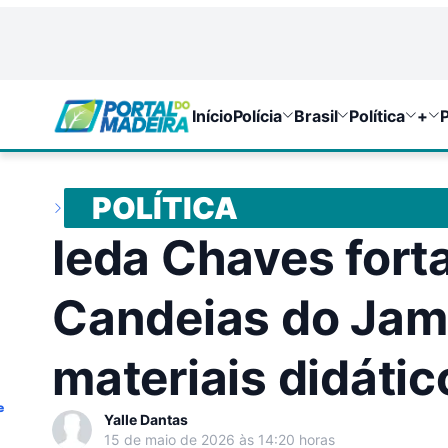
Início
Polícia
Brasil
Política
+
P
POLÍTICA
Ieda Chaves for
Candeias do Jama
materiais didátic
e
Yalle Dantas
15 de maio de 2026 às 14:20 horas