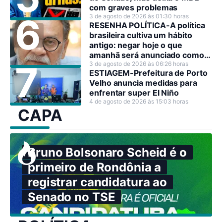
com graves problemas
3 de agosto de 2026 às 01:30 horas
RESENHA POLÍTICA-A política
brasileira cultiva um hábito
antigo: negar hoje o que
amanhã será anunciado como
decisão estratégica.
3 de agosto de 2026 às 06:26 horas
ESTIAGEM-Prefeitura de Porto
Velho anuncia medidas para
enfrentar super El Niño
4 de agosto de 2026 às 15:03 horas
CAPA
Bruno Bolsonaro Scheid é o
primeiro de Rondônia a
registrar candidatura ao
Senado no TSE