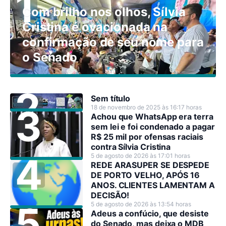
Com brilho nos olhos, Sílvia
Cristina é ovacionada na
confirmação de seu nome para
o Senado
Sem título
18 de novembro de 2025 às 16:17 horas
Achou que WhatsApp era terra
sem lei e foi condenado a pagar
R$ 25 mil por ofensas raciais
contra Sílvia Cristina
5 de agosto de 2026 às 17:01 horas
REDE ARASUPER SE DESPEDE
DE PORTO VELHO, APÓS 16
ANOS. CLIENTES LAMENTAM A
DECISÃO!
5 de agosto de 2026 às 13:54 horas
Adeus a confúcio, que desiste
do Senado, mas deixa o MDB