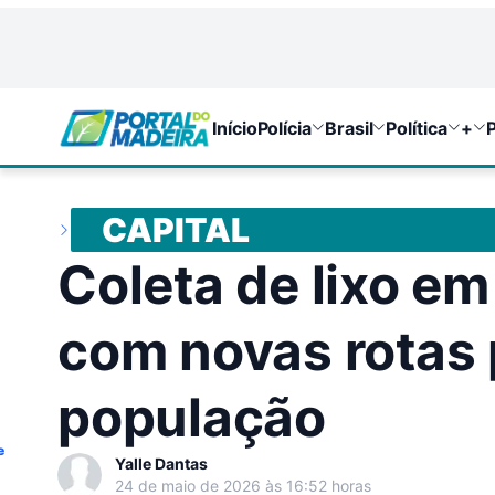
Início
Polícia
Brasil
Política
+
P
CAPITAL
Coleta de lixo e
com novas rotas 
população
e
Yalle Dantas
24 de maio de 2026 às 16:52 horas