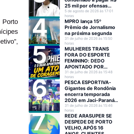
25 mil por ofensas
raciais contra Sílvia
5 de agosto de 2026 às 17:01
horas
Cristina
 Porto
MPRO lança 15º
Prêmio de Jornalismo
ícipes
na próxima segunda
31 de julho de 2026 às 15:50
tivo”,
horas
MULHERES TRANS
FORA DO ESPORTE
FEMININO: DEDO
APONTADO POR
JOGADORA DE
31 de julho de 2026 às 15:48
horas
BASQUETE A TORNOU
PESCA ESPORTIVA-
HEROÍNA NO SEU PAÍS
Gigantes de Rondônia
encerra temporada
2026 em Jaci-Paraná
com mais R$ 130 mil
31 de julho de 2026 às 15:46
horas
em premiações
REDE ARASUPER SE
DESPEDE DE PORTO
VELHO, APÓS 16
ANOS. CLIENTES