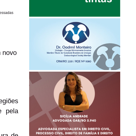
cessadas
m novo
egiões
e pela
ura de