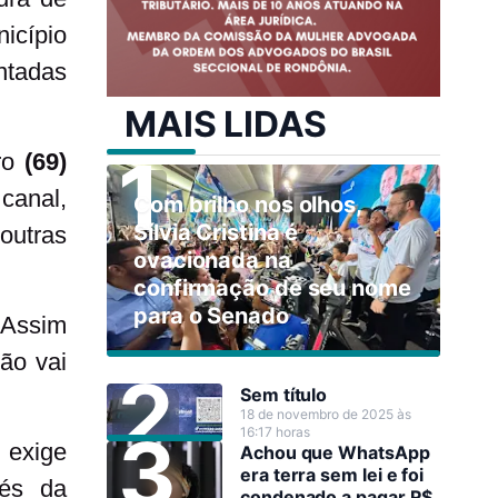
icípio
ntadas
MAIS LIDAS
ero
(69)
canal,
Com brilho nos olhos,
Sílvia Cristina é
outras
ovacionada na
confirmação de seu nome
para o Senado
Assim
ão vai
Sem título
18 de novembro de 2025 às
16:17 horas
 exige
Achou que WhatsApp
era terra sem lei e foi
vés da
condenado a pagar R$