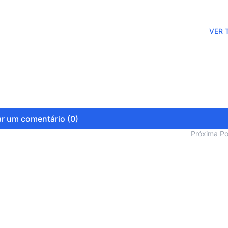
VER 
r um comentário (0)
Próxima P