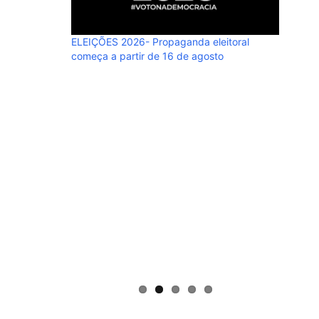
ELEIÇÕES 2026- Propaganda eleitoral
começa a partir de 16 de agosto
ELEIÇÃO
o povo, 
bem!”
cio, na
alguém. Ao
imenta versões
 adversários.