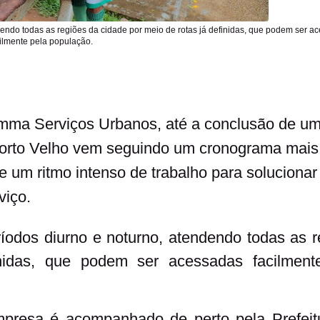
ndendo todas as regiões da cidade por meio de rotas já definidas, que podem ser a
ilmente pela população.
mma Serviços Urbanos, até a conclusão de u
em Porto Velho vem seguindo um cronograma mais
 de um ritmo intenso de trabalho para solucionar
viço.
ríodos diurno e noturno, atendendo todas as r
nidas, que podem ser acessadas facilment
mpresa é acompanhado de perto pela Prefeit