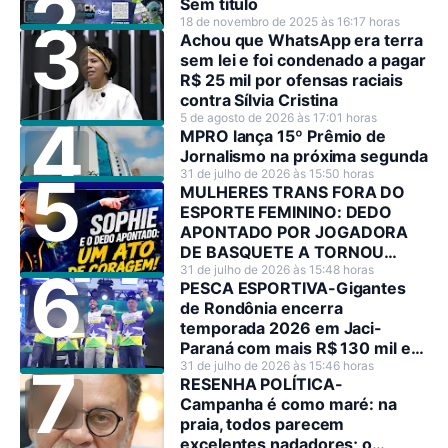
Sem título
18 de novembro de 2025 às 16:17 horas
Achou que WhatsApp era terra
sem lei e foi condenado a pagar
R$ 25 mil por ofensas raciais
contra Sílvia Cristina
5 de agosto de 2026 às 17:01 horas
MPRO lança 15º Prêmio de
Jornalismo na próxima segunda
31 de julho de 2026 às 15:50 horas
MULHERES TRANS FORA DO
ESPORTE FEMININO: DEDO
APONTADO POR JOGADORA
DE BASQUETE A TORNOU
HEROÍNA NO SEU PAÍS
31 de julho de 2026 às 15:48 horas
PESCA ESPORTIVA-Gigantes
de Rondônia encerra
temporada 2026 em Jaci-
Paraná com mais R$ 130 mil em
premiações
31 de julho de 2026 às 15:46 horas
RESENHA POLÍTICA-
Campanha é como maré: na
praia, todos parecem
excelentes nadadores; o