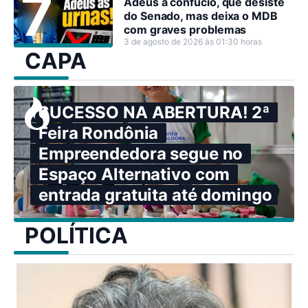
Adeus a confúcio, que desiste
do Senado, mas deixa o MDB
com graves problemas
3 de agosto de 2026 às 01:30 horas
CAPA
SUCESSO NA ABERTURA! 2ª
Feira Rondônia
Empreendedora segue no
Espaço Alternativo com
entrada gratuita até domingo
POLÍTICA