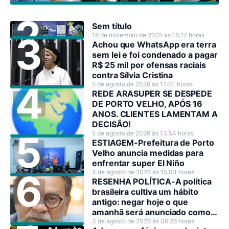
Sem título
18 de novembro de 2025 às 16:17 horas
Achou que WhatsApp era terra
sem lei e foi condenado a pagar
R$ 25 mil por ofensas raciais
contra Sílvia Cristina
5 de agosto de 2026 às 17:01 horas
REDE ARASUPER SE DESPEDE
DE PORTO VELHO, APÓS 16
ANOS. CLIENTES LAMENTAM A
DECISÃO!
5 de agosto de 2026 às 13:54 horas
ESTIAGEM-Prefeitura de Porto
Velho anuncia medidas para
enfrentar super El Niño
4 de agosto de 2026 às 15:03 horas
RESENHA POLÍTICA-A política
brasileira cultiva um hábito
antigo: negar hoje o que
amanhã será anunciado como
decisão estratégica.
3 de agosto de 2026 às 06:26 horas