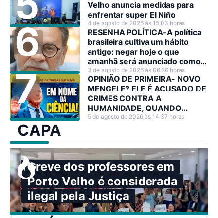
Velho anuncia medidas para
enfrentar super El Niño
4 de agosto de 2026 às 15:03 horas
RESENHA POLÍTICA-A política
brasileira cultiva um hábito
antigo: negar hoje o que
amanhã será anunciado como
decisão estratégica.
3 de agosto de 2026 às 06:26 horas
OPINIÃO DE PRIMEIRA- NOVO
MENGELE? ELE É ACUSADO DE
CRIMES CONTRA A
HUMANIDADE, QUANDO
PODERIA TER SALVADO
5 de agosto de 2026 às 14:37 horas
CAPA
MILHÕES DE VIDAS
Greve dos professores em
Porto Velho é considerada
ilegal pela Justiça