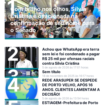
Com brilho nos olhos, Sílvia
Cristina é ovacionada na
confirmação de seu nome para
o Senado
Achou que WhatsApp era terra
sem lei e foi condenado a pagar
R$ 25 mil por ofensas raciais
contra Sílvia Cristina
5 de agosto de 2026 às 17:01 horas
Sem título
18 de novembro de 2025 às 16:17 horas
REDE ARASUPER SE DESPEDE
DE PORTO VELHO, APÓS 16
ANOS. CLIENTES LAMENTAM A
DECISÃO!
5 de agosto de 2026 às 13:54 horas
ESTIAGEM-Prefeitura de Porto