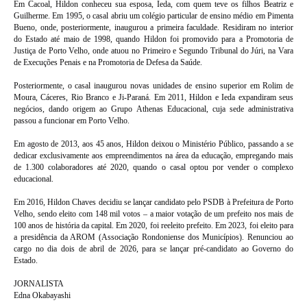
Em Cacoal, Hildon conheceu sua esposa, Ieda, com quem teve os filhos Beatriz e
Guilherme.
Em 1995, o casal abriu um colégio particular de ensino médio em Pimenta
Bueno, onde, posteriormente, inaugurou a primeira faculdade
. Residiram no interior
do Estado até maio de 1998, quando Hildon foi promovido para a Promotoria de
Justiça de Porto Velho, onde atuou no Primeiro e Segundo Tribunal do Júri, na Vara
de Execuções Penais e na Promotoria de Defesa da Saúde.
Posteriormente, o casal inaugurou novas unidades de ensino superior em Rolim de
Moura, Cáceres, Rio Branco e Ji-Paraná. Em 2011, Hildon e Ieda expandiram seus
negócios, dando origem ao Grupo Athenas Educacional, cuja sede administrativa
passou a funcionar em Porto Velho.
Em agosto de 2013, aos 45 anos, Hildon deixou o Ministério Público, passando a se
dedicar exclusivamente aos empreendimentos na área da educação, empregando mais
de 1
.300 colaboradores até 2020, quando o casal optou por vender o complexo
educacional.
Em 2016, Hildon Chaves decidiu se lançar candidato pelo PSDB à Prefeitura de Porto
Velho, sendo eleito com 148 mil votos – a maior votação de um prefeito nos mais de
100 anos de história da capital
. Em 2020, foi reeleito prefeito. Em 2023, foi eleito para
a presidência da AROM (Associação Rondoniense dos Municípios). Renunciou ao
cargo no dia dois de abril de 2026, para se lançar pré-candidato ao Governo do
Estado.
JORNALISTA
Edna Okabayashi