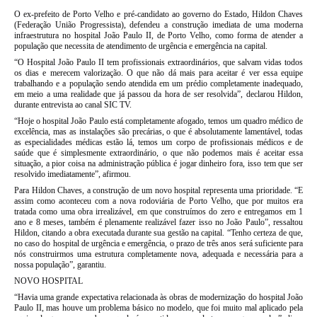
O ex-prefeito de Porto Velho e pré-candidato ao governo do Estado, Hildon Chaves
(Federação União Progressista), defendeu a construção imediata de uma moderna
infraestrutura no hospital João Paulo II, de Porto Velho, como forma de atender a
população que necessita de atendimento de urgência e emergência na capital.
“O Hospital João Paulo II tem profissionais extraordinários, que salvam vidas todos
os dias e merecem valorização. O que não dá mais para aceitar é ver essa equipe
trabalhando e a população sendo atendida em um prédio completamente inadequado,
em meio a uma realidade que já passou da hora de ser resolvida”, declarou Hildon,
durante entrevista ao canal SIC TV.
“Hoje o hospital João Paulo está completamente afogado, temos um quadro médico de
excelência, mas as instalações são precárias, o que é absolutamente lamentável, todas
as especialidades médicas estão lá, temos um corpo de profissionais médicos e de
saúde que é simplesmente extraordinário, o que não podemos mais é aceitar essa
situação, a pior coisa na administração pública é jogar dinheiro fora, isso tem que ser
resolvido imediatamente”, afirmou.
Para Hildon Chaves, a construção de um novo hospital representa uma prioridade. “E
assim como aconteceu com a nova rodoviária de Porto Velho, que por muitos era
tratada como uma obra irrealizável, em que construímos do zero e entregamos em 1
ano e 8 meses, também é plenamente realizável fazer isso no João Paulo”, ressaltou
Hildon, citando a obra executada durante sua gestão na capital. “Tenho certeza de que,
no caso do hospital de urgência e emergência, o prazo de três anos será suficiente para
nós construirmos uma estrutura completamente nova, adequada e necessária para a
nossa população”, garantiu.
NOVO HOSPITAL
“Havia uma grande expectativa relacionada às obras de modernização do hospital João
Paulo II, mas houve um problema básico no modelo, que foi muito mal aplicado pela