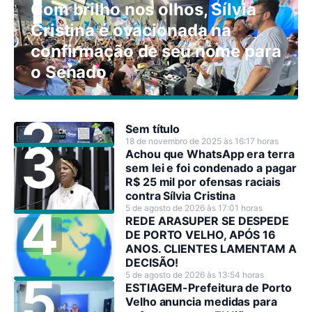
Com brilho nos olhos, Sílvia
Cristina é ovacionada na
confirmação de seu nome para
o Senado
Sem título
18 de novembro de 2025 às 16:17 horas
Achou que WhatsApp era terra
sem lei e foi condenado a pagar
R$ 25 mil por ofensas raciais
contra Sílvia Cristina
5 de agosto de 2026 às 17:01 horas
REDE ARASUPER SE DESPEDE
DE PORTO VELHO, APÓS 16
ANOS. CLIENTES LAMENTAM A
DECISÃO!
5 de agosto de 2026 às 13:54 horas
ESTIAGEM-Prefeitura de Porto
Velho anuncia medidas para