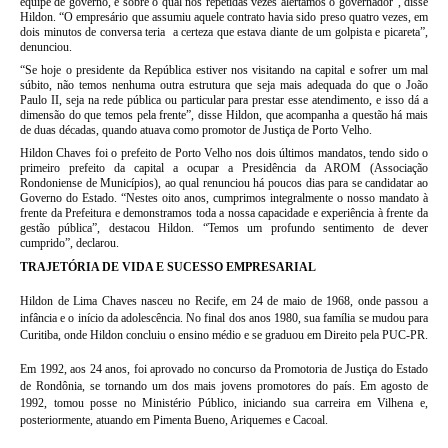
equipe de governo, e sobre o qual nós repetidas vezes alertamos o governador”, disse
Hildon. “O empresário que assumiu aquele contrato havia sido preso quatro vezes, em
dois minutos de conversa teria a certeza que estava diante de um golpista e picareta”,
denunciou.
“Se hoje o presidente da República estiver nos visitando na capital e sofrer um mal
súbito, não temos nenhuma outra estrutura que seja mais adequada do que o João
Paulo II, seja na rede pública ou particular para prestar esse atendimento, e isso dá a
dimensão do que temos pela frente”, disse Hildon, que acompanha a questão há mais
de duas décadas, quando atuava como promotor de Justiça de Porto Velho.
Hildon Chaves foi o prefeito de Porto Velho nos dois últimos mandatos, tendo sido o
primeiro prefeito da capital a ocupar a Presidência da AROM (Associação
Rondoniense de Municípios), ao qual renunciou há poucos dias para se candidatar ao
Governo do Estado. “Nestes oito anos, cumprimos integralmente o nosso mandato à
frente da Prefeitura e demonstramos toda a nossa capacidade e experiência à frente da
gestão pública”, destacou Hildon. “Temos um profundo sentimento de dever
cumprido”, declarou.
TRAJETÓRIA DE VIDA E SUCESSO EMPRESARIAL
Hildon de Lima Chaves nasceu no Recife, em 24 de maio de 1968, onde passou a
infância e o início da adolescência. No final dos anos 1980, sua família se mudou para
Curitiba, onde Hildon concluiu o ensino médio e se graduou em Direito pela PUC-PR.
Em 1992, aos 24 anos, foi aprovado no concurso da Promotoria de Justiça do Estado
de Rondônia, se tornando um dos mais jovens promotores do país. Em agosto de
1992, tomou posse no Ministério Público, iniciando sua carreira em Vilhena e,
posteriormente, atuando em Pimenta Bueno, Ariquemes e Cacoal.