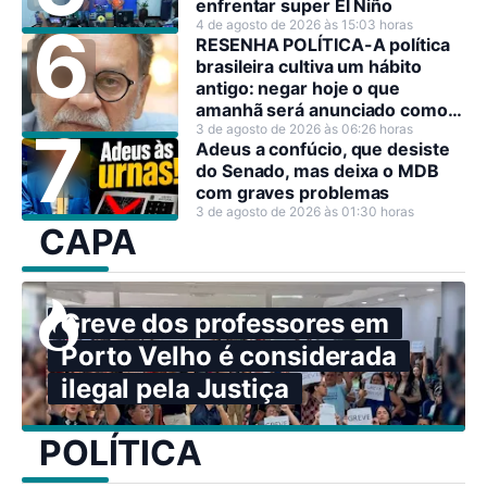
enfrentar super El Niño
4 de agosto de 2026 às 15:03 horas
RESENHA POLÍTICA-A política
brasileira cultiva um hábito
antigo: negar hoje o que
amanhã será anunciado como
decisão estratégica.
3 de agosto de 2026 às 06:26 horas
Adeus a confúcio, que desiste
do Senado, mas deixa o MDB
com graves problemas
3 de agosto de 2026 às 01:30 horas
CAPA
Greve dos professores em
Porto Velho é considerada
ilegal pela Justiça
POLÍTICA