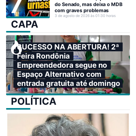
do Senado, mas deixa o MDB
com graves problemas
3 de agosto de 2026 às 01:30 horas
CAPA
SUCESSO NA ABERTURA! 2ª
Feira Rondônia
Empreendedora segue no
Espaço Alternativo com
entrada gratuita até domingo
POLÍTICA