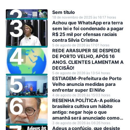
Sem título
18 de novembro de 2025 às 16:17 horas
Achou que WhatsApp era terra
sem lei e foi condenado a pagar
R$ 25 mil por ofensas raciais
contra Sílvia Cristina
5 de agosto de 2026 às 17:01 horas
REDE ARASUPER SE DESPEDE
DE PORTO VELHO, APÓS 16
ANOS. CLIENTES LAMENTAM A
DECISÃO!
5 de agosto de 2026 às 13:54 horas
ESTIAGEM-Prefeitura de Porto
Velho anuncia medidas para
enfrentar super El Niño
4 de agosto de 2026 às 15:03 horas
RESENHA POLÍTICA-A política
brasileira cultiva um hábito
antigo: negar hoje o que
amanhã será anunciado como
decisão estratégica.
3 de agosto de 2026 às 06:26 horas
Adeus a confúcio, que desiste