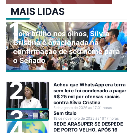
MAIS LIDAS
Com brilho nos olhos, Sílvia
Cristina é ovacionada na
confirmação de seu nome para
o Senado
Achou que WhatsApp era terra
sem lei e foi condenado a pagar
R$ 25 mil por ofensas raciais
contra Sílvia Cristina
5 de agosto de 2026 às 17:01 horas
Sem título
18 de novembro de 2025 às 16:17 horas
REDE ARASUPER SE DESPEDE
DE PORTO VELHO, APÓS 16