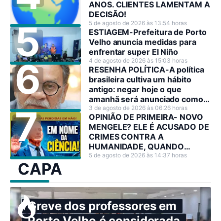
ANOS. CLIENTES LAMENTAM A
DECISÃO!
5 de agosto de 2026 às 13:54 horas
ESTIAGEM-Prefeitura de Porto
Velho anuncia medidas para
enfrentar super El Niño
4 de agosto de 2026 às 15:03 horas
RESENHA POLÍTICA-A política
brasileira cultiva um hábito
antigo: negar hoje o que
amanhã será anunciado como
decisão estratégica.
3 de agosto de 2026 às 06:26 horas
OPINIÃO DE PRIMEIRA- NOVO
MENGELE? ELE É ACUSADO DE
CRIMES CONTRA A
HUMANIDADE, QUANDO
PODERIA TER SALVADO
5 de agosto de 2026 às 14:37 horas
CAPA
MILHÕES DE VIDAS
Greve dos professores em
Porto Velho é considerada