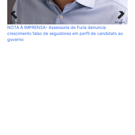
Previ
Next
NOTA À IMPRENSA- Assessoria de Furia denuncia
ous
crescimento falso de seguidores em perfil de candidato ao
governo
RES
abs
ver