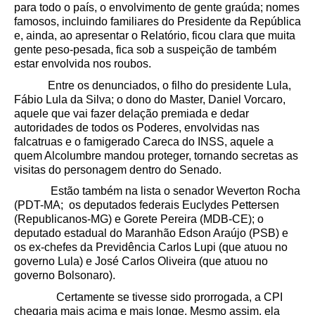
para todo o país, o envolvimento de gente graúda; nomes
famosos, incluindo familiares do Presidente da República
e, ainda, ao apresentar o Relatório, ficou clara que muita
gente peso-pesada, fica sob a suspeição de também
estar envolvida nos roubos.
Entre os denunciados, o filho do presidente Lula,
Fábio Lula da Silva; o dono do Master, Daniel Vorcaro,
aquele que vai fazer delação premiada e dedar
autoridades de todos os Poderes, envolvidas nas
falcatruas e o famigerado Careca do INSS, aquele a
quem Alcolumbre mandou proteger, tornando secretas as
visitas do personagem dentro do Senado.
Estão também na lista o senador Weverton Rocha
(PDT-MA; os deputados federais Euclydes Pettersen
(Republicanos-MG) e Gorete Pereira (MDB-CE); o
deputado estadual do Maranhão Edson Araújo (PSB) e
os ex-chefes da Previdência Carlos Lupi (que atuou no
governo Lula) e José Carlos Oliveira (que atuou no
governo Bolsonaro).
Certamente se tivesse sido prorrogada, a CPI
chegaria mais acima e mais longe. Mesmo assim, ela