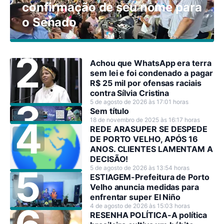
confirmação de seu nome para
o Senado
Achou que WhatsApp era terra
sem lei e foi condenado a pagar
R$ 25 mil por ofensas raciais
contra Sílvia Cristina
5 de agosto de 2026 às 17:01 horas
Sem título
18 de novembro de 2025 às 16:17 horas
REDE ARASUPER SE DESPEDE
DE PORTO VELHO, APÓS 16
ANOS. CLIENTES LAMENTAM A
DECISÃO!
5 de agosto de 2026 às 13:54 horas
ESTIAGEM-Prefeitura de Porto
Velho anuncia medidas para
enfrentar super El Niño
4 de agosto de 2026 às 15:03 horas
RESENHA POLÍTICA-A política