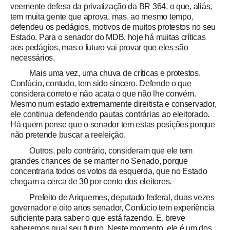
veemente defesa da privatização da BR 364, o que, aliás,
tem muita gente que aprova, mas, ao mesmo tempo,
defendeu os pedágios, motivos de muitos protestos no seu
Estado. Para o senador do MDB, hoje há muitas críticas
aos pedágios, mas o futuro vai provar que eles são
necessários.
Mais uma vez, uma chuva de críticas e protestos.
Confúcio, contudo, tem sido sincero. Defende o que
considera correto e não acata o que não lhe convém.
Mesmo num estado extremamente direitista e conservador,
ele continua defendendo pautas contrárias ao eleitorado.
Há quem pense que o senador tem estas posições porque
não pretende buscar a reeleição.
Outros, pelo contrário, consideram que ele tem
grandes chances de se manter no Senado, porque
concentraria todos os votos da esquerda, que no Estado
chegam a cerca de 30 por cento dos eleitores
.
Prefeito de Ariquemes, deputado federal, duas vezes
governador e oito anos senador, Confúcio tem experiência
suficiente para saber o que está fazendo. E, breve
saberemos qual seu futuro. Neste momento, ele é um dos