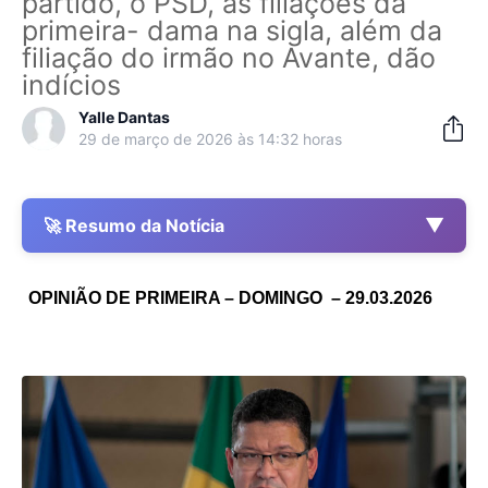
partido, o PSD, as filiações da
primeira- dama na sigla, além da
filiação do irmão no Avante, dão
indícios
Yalle Dantas
29 de março de 2026 às 14:32 horas
▼
🚀 Resumo da Notícia
OPINIÃO DE PRIMEIRA – DOMINGO – 29.03.2026