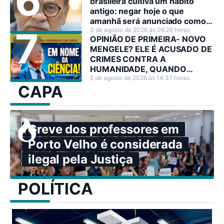
brasileira cultiva um hábito
antigo: negar hoje o que
amanhã será anunciado como
decisão estratégica.
3 de agosto de 2026 às 06:26 horas
OPINIÃO DE PRIMEIRA- NOVO
MENGELE? ELE É ACUSADO DE
CRIMES CONTRA A
HUMANIDADE, QUANDO
PODERIA TER SALVADO
5 de agosto de 2026 às 14:37 horas
CAPA
MILHÕES DE VIDAS
Greve dos professores em
Porto Velho é considerada
ilegal pela Justiça
POLÍTICA