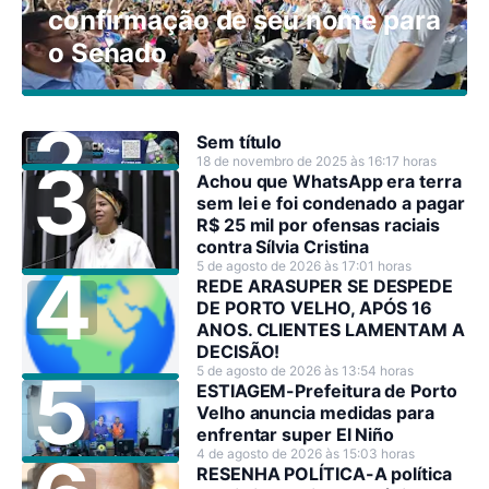
confirmação de seu nome para
o Senado
Sem título
18 de novembro de 2025 às 16:17 horas
Achou que WhatsApp era terra
sem lei e foi condenado a pagar
R$ 25 mil por ofensas raciais
contra Sílvia Cristina
5 de agosto de 2026 às 17:01 horas
REDE ARASUPER SE DESPEDE
DE PORTO VELHO, APÓS 16
ANOS. CLIENTES LAMENTAM A
DECISÃO!
5 de agosto de 2026 às 13:54 horas
ESTIAGEM-Prefeitura de Porto
Velho anuncia medidas para
enfrentar super El Niño
4 de agosto de 2026 às 15:03 horas
RESENHA POLÍTICA-A política