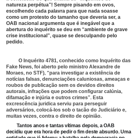
natureza perpétua”! Sempre pisando em ovos,
escolhendo cada palavra para que nada soasse
como um protesto do tamanho que deveria ser, a
OAB nacional argumenta que é inegável que a
abertura do inquérito se deu em “ambiente de grave
crise institucional”, quase se desculpando pelo
pedido.
O Inquérito 4781, conhecido como Inquérito das
Fake News, foi aberto pelo ministro Alexandre de
Moraes, no STF), “para investigar a existência de
notícias falsas, denunciações caluniosas, ameaças e
roubos de publicação sem os devidos direitos
autorais, infrações que podem configurar calúnia,
difamação e injúria e outros crimes”. Esta
excrescência juridica serviu para perseguir
adversários, colocá-los sob o tacão do Judiciário e,
muitas vezes, contra o direito de opinião.
Tantos anos e tantas vítimas depois, a OAB
decidiu que era hora de pedir o fim deste absurdo. Uma
entidade que já liderou a batalha pela democracia no