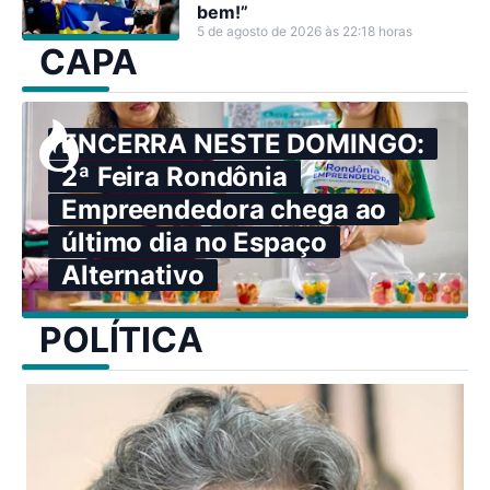
bem!”
5 de agosto de 2026 às 22:18 horas
CAPA
ENCERRA NESTE DOMINGO:
2ª Feira Rondônia
Empreendedora chega ao
último dia no Espaço
Alternativo
POLÍTICA