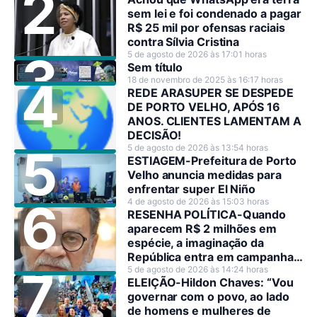
sem lei e foi condenado a pagar
R$ 25 mil por ofensas raciais
contra Sílvia Cristina
5 de agosto de 2026 às 17:01 horas
Sem título
18 de novembro de 2025 às 16:17 horas
REDE ARASUPER SE DESPEDE
DE PORTO VELHO, APÓS 16
ANOS. CLIENTES LAMENTAM A
DECISÃO!
5 de agosto de 2026 às 13:54 horas
ESTIAGEM-Prefeitura de Porto
Velho anuncia medidas para
enfrentar super El Niño
4 de agosto de 2026 às 15:03 horas
RESENHA POLÍTICA-Quando
aparecem R$ 2 milhões em
espécie, a imaginação da
República entra em campanha
antes dos candidatos.
5 de agosto de 2026 às 14:24 horas
ELEIÇÃO-Hildon Chaves: “Vou
governar com o povo, ao lado
de homens e mulheres de