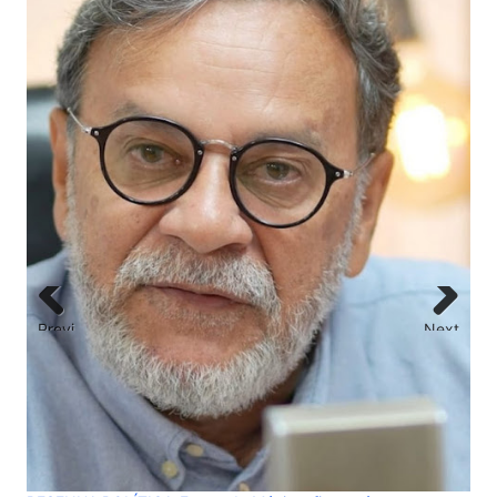
OPINIÃO DE PRIMEIRA- Governo será sócio co
Payment"! Pagamento dos tributos no Recebi
empresariado
Previ
Next
ous