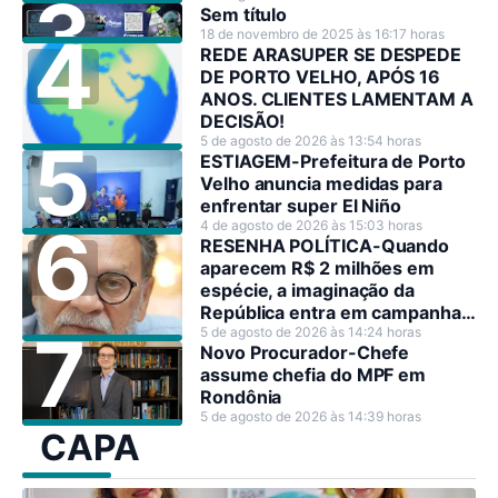
Sem título
18 de novembro de 2025 às 16:17 horas
REDE ARASUPER SE DESPEDE
DE PORTO VELHO, APÓS 16
ANOS. CLIENTES LAMENTAM A
DECISÃO!
5 de agosto de 2026 às 13:54 horas
ESTIAGEM-Prefeitura de Porto
Velho anuncia medidas para
enfrentar super El Niño
4 de agosto de 2026 às 15:03 horas
RESENHA POLÍTICA-Quando
aparecem R$ 2 milhões em
espécie, a imaginação da
República entra em campanha
antes dos candidatos.
5 de agosto de 2026 às 14:24 horas
Novo Procurador-Chefe
assume chefia do MPF em
Rondônia
5 de agosto de 2026 às 14:39 horas
CAPA