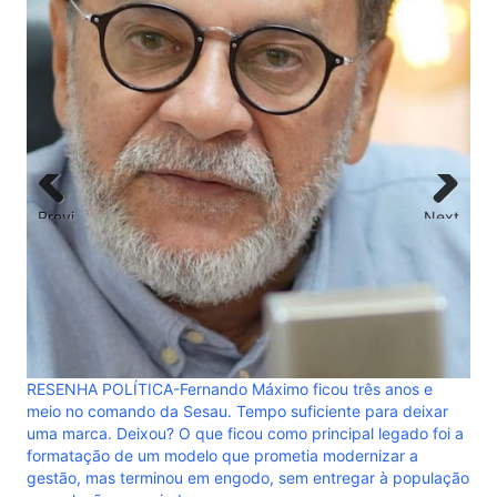
OPI
Pay
emp
Previ
Next
ous
ao
RESENHA POLÍTICA-Fernando Máximo ficou três anos e
meio no comando da Sesau. Tempo suficiente para deixar
uma marca. Deixou? O que ficou como principal legado foi a
formatação de um modelo que prometia modernizar a
gestão, mas terminou em engodo, sem entregar à população