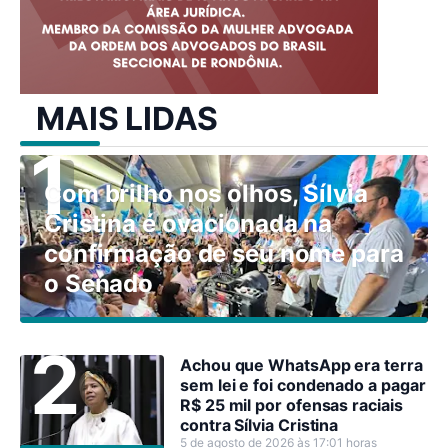
MAIS LIDAS
Com brilho nos olhos, Sílvia
Cristina é ovacionada na
confirmação de seu nome para
o Senado
Achou que WhatsApp era terra
sem lei e foi condenado a pagar
R$ 25 mil por ofensas raciais
contra Sílvia Cristina
5 de agosto de 2026 às 17:01 horas