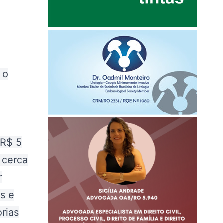
 o
 R$ 5
 cerca
r
s e
rias