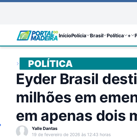
Início
Polícia
Brasil
Política
+
P
POLÍTICA
Eyder Brasil dest
milhões em emen
em apenas dois 
e
Yalle Dantas
19 de fevereiro de 2026 às 12:43 horas