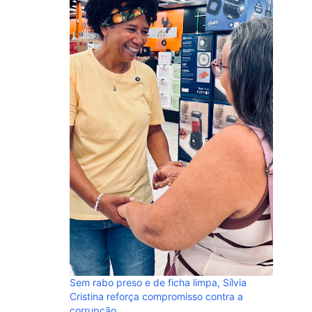
u governar com
 mulheres de
NOTA À 
denuncia
em perfi
Sem rabo preso e de ficha limpa, Sílvia
Cristina reforça compromisso contra a
corrupção