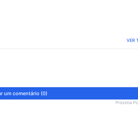
VER 
r um comentário (0)
Próxima P