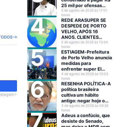
25 mil por ofensas
raciais contra Sílvia
5 de agosto de 2026 às 17:01
horas
Cristina
REDE ARASUPER SE
DESPEDE DE PORTO
VELHO, APÓS 16
ANOS. CLIENTES
TODOS
LAMENTAM A
5 de agosto de 2026 às 13:54
horas
DECISÃO!
ESTIAGEM-Prefeitura
de Porto Velho anuncia
medidas para
enfrentar super El
Niño
4 de agosto de 2026 às 15:03
horas
RESENHA POLÍTICA-A
política brasileira
ostagem
cultiva um hábito
antigo: negar hoje o
que amanhã será
3 de agosto de 2026 às 06:26
horas
anunciado como
Adeus a confúcio, que
decisão estratégica.
desiste do Senado,
mas deixa o MDB com