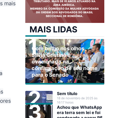
es mais
MAIS LIDAS
Com brilho nos olhos,
Sílvia Cristina é
ovacionada na
confirmação de seu nome
a
para o Senado
as
Sem título
18 de novembro de 2025 às
hores
16:17 horas
Achou que WhatsApp
era terra sem lei e foi
condenado a pagar R$