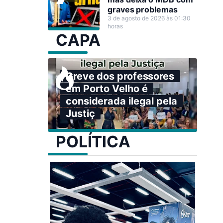
graves problemas
3 de agosto de 2026 às 01:30
horas
CAPA
Greve dos professores
em Porto Velho é
considerada ilegal pela
Justiç
POLÍTICA