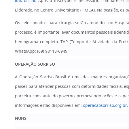
link oficial
.
Após a inscrição, é necessário comparecer 
Eldorado, no Centro Universitário (FIMCA)
. Na ocasião, os 
Os selecionados para cirurgia serão atendidos no Hospital
processo, é importante levar documentos pessoais (identi
hemograma completo, TAP (Tempo de Atividade da Prot
WhatsApp: (69) 98118-6949
.
OPERAÇÃO SORRISO
A Operação Sorriso Brasil é uma das maiores organizaç
países para atender pessoas com deformidades faciais, esp
parceira constante do governo, promovendo ações e capaci
informações estão disponíveis em:
operacaosorriso.org.br.
NUFIS