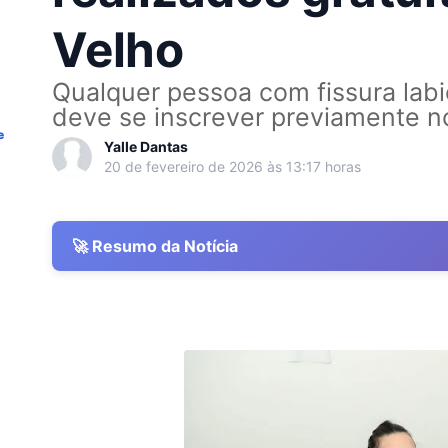
Velho
Qualquer pessoa com fissura labio
deve se inscrever previamente no 
e
Yalle Dantas
20 de fevereiro de 2026 às 13:17 horas
🚀 Resumo da Notícia