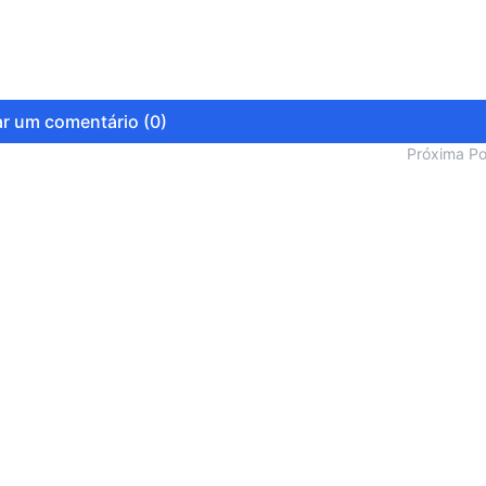
ELEIÇÃO-Hildon Chaves: “Vo
o povo, ao lado de homens e
r um comentário (0)
bem!”
Próxima P