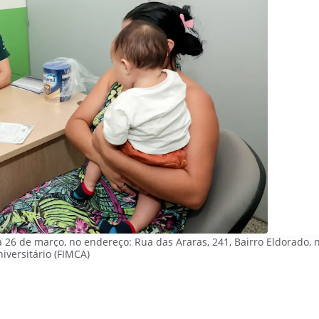
a 26 de março, no endereço: Rua das Araras, 241, Bairro Eldorado, 
iversitário (FIMCA)