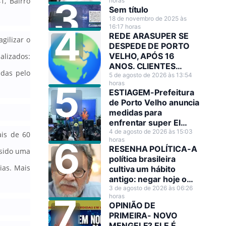
1, Bairro
horas
Cristina
Sem título
18 de novembro de 2025 às
16:17 horas
REDE ARASUPER SE
gilizar o
DESPEDE DE PORTO
VELHO, APÓS 16
alizados:
ANOS. CLIENTES
das pelo
LAMENTAM A
5 de agosto de 2026 às 13:54
horas
DECISÃO!
ESTIAGEM-Prefeitura
de Porto Velho anuncia
medidas para
enfrentar super El
Niño
4 de agosto de 2026 às 15:03
ais de 60
horas
RESENHA POLÍTICA-A
 sido uma
política brasileira
ias. Mais
cultiva um hábito
antigo: negar hoje o
que amanhã será
3 de agosto de 2026 às 06:26
horas
anunciado como
OPINIÃO DE
decisão estratégica.
PRIMEIRA- NOVO
MENGELE? ELE É