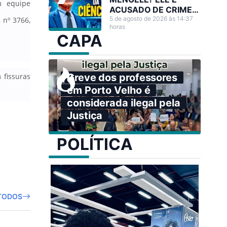
m equipe
ACUSADO DE CRIMES
CONTRA A
5 de agosto de 2026 às 14:37
 nº 3766,
horas
HUMANIDADE,
CAPA
QUANDO PODERIA
TER SALVADO
MILHÕES DE VIDAS
 fissuras
Greve dos professores
em Porto Velho é
considerada ilegal pela
Justiça
POLÍTICA
TODOS