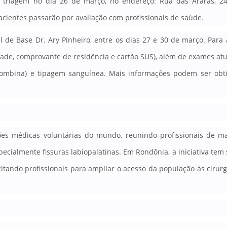
à triagem no dia 26 de março, no endereço: Rua das Araras, 24
pacientes passarão por avaliação com profissionais de saúde.
 de Base Dr. Ary Pinheiro, entre os dias 27 e 30 de março. Para a
dade, comprovante de residência e cartão SUS), além de exames atu
rombina) e tipagem sanguínea.
Mais informações podem ser obti
ões médicas voluntárias do mundo, reunindo profissionais de m
ecialmente fissuras labiopalatinas. Em Rondônia, a iniciativa tem
tando profissionais para ampliar o acesso da população às cirurg