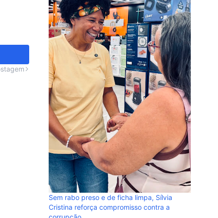
u governar com
 mulheres de
ostagem
NOTA À 
denuncia
em perfi
Sem rabo preso e de ficha limpa, Sílvia
Cristina reforça compromisso contra a
corrupção