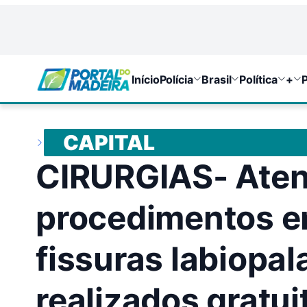
Início
Polícia
Brasil
Política
+
P
CAPITAL
CIRURGIAS- Aten
procedimentos 
fissuras labiopal
realizados gratu