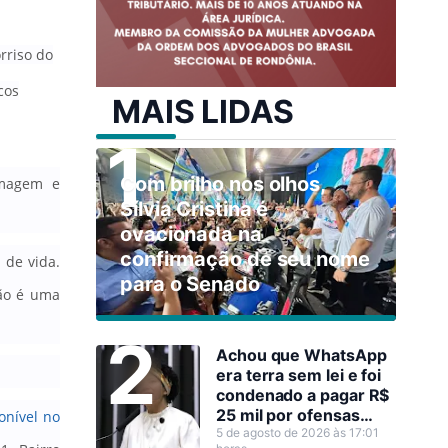
rriso do
cos
MAIS LIDAS
Com brilho nos olhos,
ermagem e
Sílvia Cristina é
ovacionada na
confirmação de seu nome
 de vida.
para o Senado
ão é uma
Achou que WhatsApp
era terra sem lei e foi
condenado a pagar R$
25 mil por ofensas
onível no
raciais contra Sílvia
5 de agosto de 2026 às 17:01