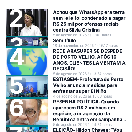
Achou que WhatsApp era terra
sem lei e foi condenado a pagar
R$ 25 mil por ofensas raciais
contra Sílvia Cristina
5 de agosto de 2026 às 17:01 horas
Sem título
18 de novembro de 2025 às 16:17 horas
REDE ARASUPER SE DESPEDE
DE PORTO VELHO, APÓS 16
ANOS. CLIENTES LAMENTAM A
DECISÃO!
5 de agosto de 2026 às 13:54 horas
ESTIAGEM-Prefeitura de Porto
Velho anuncia medidas para
enfrentar super El Niño
4 de agosto de 2026 às 15:03 horas
RESENHA POLÍTICA-Quando
aparecem R$ 2 milhões em
espécie, a imaginação da
República entra em campanha
antes dos candidatos.
5 de agosto de 2026 às 14:24 horas
ELEIÇÃO-Hildon Chaves: “Vou