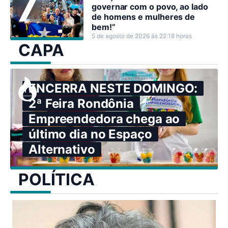
governar com o povo, ao lado
de homens e mulheres de
bem!”
5 de agosto de 2026 às 22:18 horas
CAPA
ENCERRA NESTE DOMINGO:
2ª Feira Rondônia
Empreendedora chega ao
último dia no Espaço
Alternativo
POLÍTICA