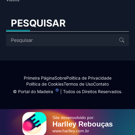
PESQUISAR
Primeira Página
Sobre
Política de Privacidade
Política de Cookies
Termos de Uso
Contato
©
Portal do Madeira
| Todos os Direitos Reservados.
Site desenvolvido por:
Harlley Rebouças
www.harlley.com.br