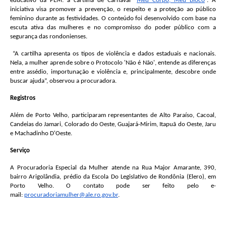
educativo da PEM: a cartilha de Carnaval “
Meu Corpo, Meu Bloco
”. A
iniciativa visa promover a prevenção, o respeito e a proteção ao público
feminino durante as festividades. O conteúdo foi desenvolvido com base na
escuta ativa das mulheres e no compromisso do poder público com a
segurança das rondonienses.
“A cartilha apresenta os tipos de violência e dados estaduais e nacionais.
Nela, a mulher aprende sobre o Protocolo 'Não é Não', entende as diferenças
entre assédio, importunação e violência e, principalmente, descobre onde
buscar ajuda”, observou a procuradora.
Registros
Além de Porto Velho, participaram representantes de Alto Paraíso, Cacoal,
Candeias do Jamari, Colorado do Oeste, Guajará-Mirim, Itapuã do Oeste, Jaru
e Machadinho D'Oeste.
Serviço
A Procuradoria Especial da Mulher atende na Rua Major Amarante, 390,
bairro Arigolândia, prédio da Escola Do Legislativo de Rondônia (Elero), em
Porto Velho
. O contato pode ser feito pelo e-
mail:
procuradoriamulher@ale.ro.gov.
br
.