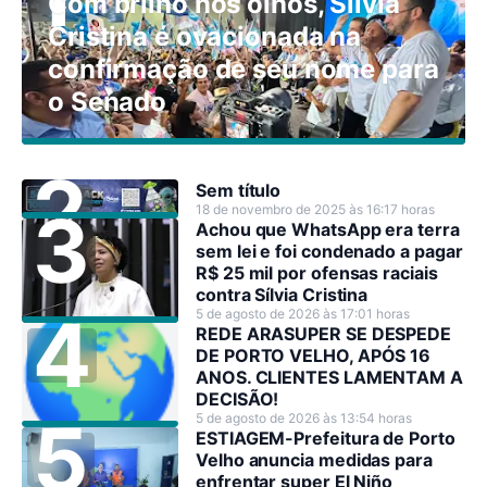
Com brilho nos olhos, Sílvia
Cristina é ovacionada na
confirmação de seu nome para
o Senado
Sem título
18 de novembro de 2025 às 16:17 horas
Achou que WhatsApp era terra
sem lei e foi condenado a pagar
R$ 25 mil por ofensas raciais
contra Sílvia Cristina
5 de agosto de 2026 às 17:01 horas
REDE ARASUPER SE DESPEDE
DE PORTO VELHO, APÓS 16
ANOS. CLIENTES LAMENTAM A
DECISÃO!
5 de agosto de 2026 às 13:54 horas
ESTIAGEM-Prefeitura de Porto
Velho anuncia medidas para
enfrentar super El Niño