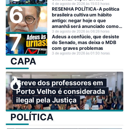
4 de agosto de 2026 às 15:03 horas
RESENHA POLÍTICA-A política
brasileira cultiva um hábito
antigo: negar hoje o que
amanhã será anunciado como
decisão estratégica.
3 de agosto de 2026 às 06:26 horas
Adeus a confúcio, que desiste
do Senado, mas deixa o MDB
com graves problemas
3 de agosto de 2026 às 01:30 horas
CAPA
Greve dos professores em
Porto Velho é considerada
ilegal pela Justiça
POLÍTICA