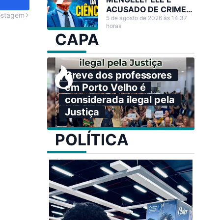
ACUSADO DE CRIMES
ostagem
CONTRA A
5 de agosto de 2026 às 14:37
horas
HUMANIDADE,
CAPA
QUANDO PODERIA
TER SALVADO
MILHÕES DE VIDAS
Greve dos professores
em Porto Velho é
considerada ilegal pela
Justiça
POLÍTICA