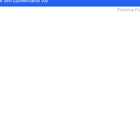
r um comentário (0)
Próxima P