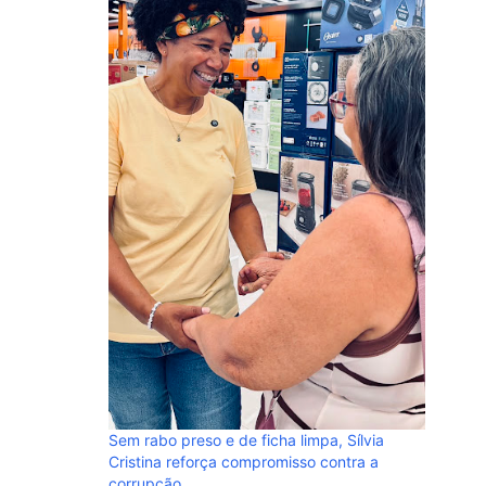
u governar com
 mulheres de
NOTA À 
denuncia
em perfi
Sem rabo preso e de ficha limpa, Sílvia
Cristina reforça compromisso contra a
corrupção