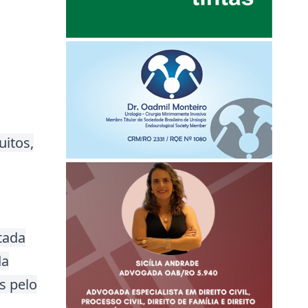
uitos,
tada
da
s pelo