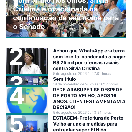
Com brilho nos olhos, Sílvia
Cristina é ovacionada na
confirmação de seu nome para
o Senado
Achou que WhatsApp era terra
sem lei e foi condenado a pagar
R$ 25 mil por ofensas raciais
contra Sílvia Cristina
5 de agosto de 2026 às 17:01 horas
Sem título
18 de novembro de 2025 às 16:17 horas
REDE ARASUPER SE DESPEDE
DE PORTO VELHO, APÓS 16
ANOS. CLIENTES LAMENTAM A
DECISÃO!
5 de agosto de 2026 às 13:54 horas
ESTIAGEM-Prefeitura de Porto
Velho anuncia medidas para
enfrentar super El Niño