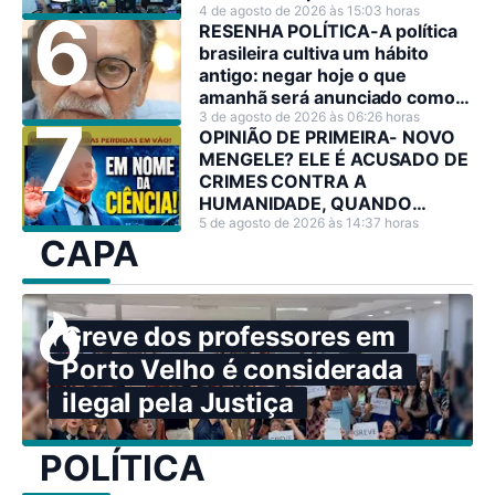
4 de agosto de 2026 às 15:03 horas
RESENHA POLÍTICA-A política
brasileira cultiva um hábito
antigo: negar hoje o que
amanhã será anunciado como
decisão estratégica.
3 de agosto de 2026 às 06:26 horas
OPINIÃO DE PRIMEIRA- NOVO
MENGELE? ELE É ACUSADO DE
CRIMES CONTRA A
HUMANIDADE, QUANDO
PODERIA TER SALVADO
5 de agosto de 2026 às 14:37 horas
CAPA
MILHÕES DE VIDAS
Greve dos professores em
Porto Velho é considerada
ilegal pela Justiça
POLÍTICA