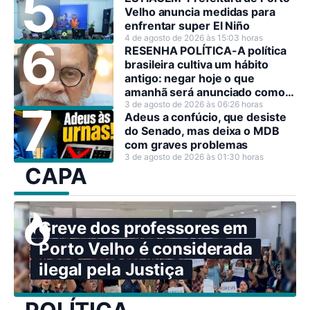
Velho anuncia medidas para
enfrentar super El Niño
4 de agosto de 2026 às 15:03 horas
RESENHA POLÍTICA-A política
brasileira cultiva um hábito
antigo: negar hoje o que
amanhã será anunciado como
decisão estratégica.
3 de agosto de 2026 às 06:26 horas
Adeus a confúcio, que desiste
do Senado, mas deixa o MDB
com graves problemas
3 de agosto de 2026 às 01:30 horas
CAPA
Greve dos professores em
Porto Velho é considerada
ilegal pela Justiça