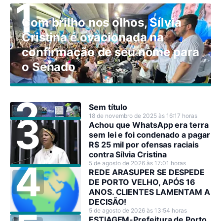
Com brilho nos olhos, Sílvia
Cristina é ovacionada na
confirmação de seu nome para
o Senado
Sem título
18 de novembro de 2025 às 16:17 horas
Achou que WhatsApp era terra
sem lei e foi condenado a pagar
R$ 25 mil por ofensas raciais
contra Sílvia Cristina
5 de agosto de 2026 às 17:01 horas
REDE ARASUPER SE DESPEDE
DE PORTO VELHO, APÓS 16
ANOS. CLIENTES LAMENTAM A
DECISÃO!
5 de agosto de 2026 às 13:54 horas
ESTIAGEM-Prefeitura de Porto