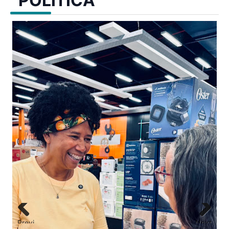
POLÍTICA
ado
Previ
Next