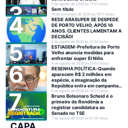
5 de agosto de 2026 às 17:01 horas
Sem título
18 de novembro de 2025 às 16:17 horas
REDE ARASUPER SE DESPEDE
DE PORTO VELHO, APÓS 16
ANOS. CLIENTES LAMENTAM A
DECISÃO!
5 de agosto de 2026 às 13:54 horas
ESTIAGEM-Prefeitura de Porto
Velho anuncia medidas para
enfrentar super El Niño
4 de agosto de 2026 às 15:03 horas
RESENHA POLÍTICA-Quando
aparecem R$ 2 milhões em
espécie, a imaginação da
República entra em campanha
antes dos candidatos.
5 de agosto de 2026 às 14:24 horas
Bruno Bolsonaro Scheid é o
primeiro de Rondônia a
registrar candidatura ao
Senado no TSE
7 de agosto de 2026 às 01:10 horas
CAPA