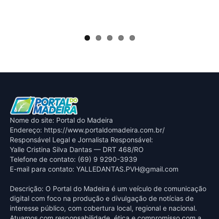
for
ges
a r
Nome do site: Portal do Madeira
Endereço: https://www.portaldomadeira.com.br/
Responsável Legal e Jornalista Responsável:
Yalle Cristina Silva Dantas — DRT 468/RO
Telefone de contato: (69) 9 9290-3939
E-mail para contato:
YALLEDANTAS.PVH@gmail.com
Descrição: O Portal do Madeira é um veículo de comunicação
digital com foco na produção e divulgação de notícias de
interesse público, com cobertura local, regional e nacional.
Atuamos com responsabilidade, ética e compromisso com a