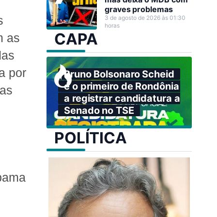
graves problemas
s
3 de agosto de 2026 às 01:30
horas
CAPA
m as
das
a por
Bruno Bolsonaro Scheid
é o primeiro de Rondônia
uas
a registrar candidatura ao
Senado no TSE
POLÍTICA
Ibama