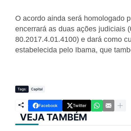
O acordo ainda será homologado pe
encerrará as duas ações judiciais
80.2017.4.01.4100) e dará como cu
estabelecida pelo Ibama, que tamb
Tags:
Capital
Facebook
Twitter
VEJA TAMBÉM