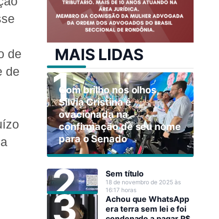
ação
sse
MAIS LIDAS
o de
e de
Com brilho nos olhos,
Sílvia Cristina é
ovacionada na
uízo
confirmação de seu nome
para o Senado
ia
Sem título
18 de novembro de 2025 às
16:17 horas
Achou que WhatsApp
era terra sem lei e foi
condenado a pagar R$