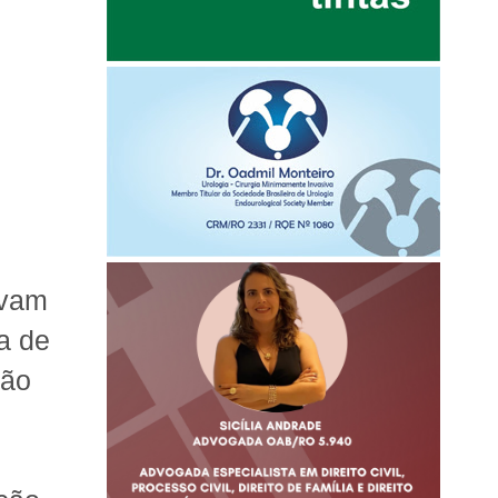
avam
ca de
ção