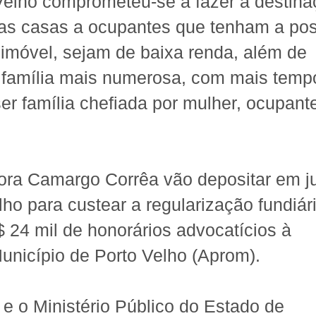
 Velho comprometeu-se a fazer a destin
a das casas a ocupantes que tenham a po
 imóvel, sejam de baixa renda, além de
 família mais numerosa, com mais temp
 família chefiada por mulher, ocupant
utora Camargo Corrêa vão depositar em j
lho para custear a regularização fundiár
24 mil de honorários advocatícios à
nicípio de Porto Velho (Aprom).
 e o Ministério Público do Estado de