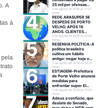
o. A
25 mil por ofensas
raciais contra Sílvia
5 de agosto de 2026 às 17:01
horas
Cristina
REDE ARASUPER SE
das à
DESPEDE DE PORTO
VELHO, APÓS 16
ANOS. CLIENTES
LAMENTAM A
5 de agosto de 2026 às 13:54
horas
DECISÃO!
RESENHA POLÍTICA-A
política brasileira
cultiva um hábito
 pela
antigo: negar hoje o
que amanhã será
3 de agosto de 2026 às 06:26
trato
horas
anunciado como
ESTIAGEM-Prefeitura
decisão estratégica.
a
de Porto Velho anuncia
medidas para
enfrentar super El
Niño
4 de agosto de 2026 às 15:03
horas
Adeus a confúcio, que
desiste do Senado,
mas deixa o MDB com