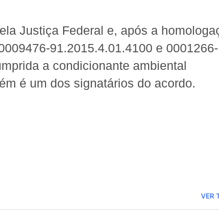
la Justiça Federal e, após a homologa
 (0009476-91.2015.4.01.4100 e 0001266-
OPINIÃO DE PRIMEIRA- NO
ELE É ACUSADO DE CRIMES
mprida a condicionante ambiental
HUMANIDADE, QUANDO POD
ém é um dos signatários do acordo.
SALVADO MILHÕES DE VIDA
VER 