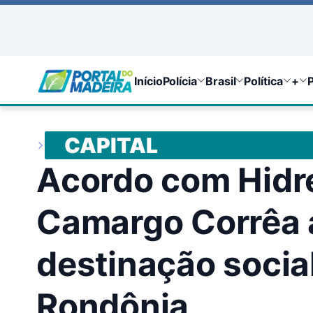
Início
Polícia
Brasil
Política
+
P
CAPITAL
Acordo com Hidrel
Camargo Corrêa 
destinação socia
Rondônia