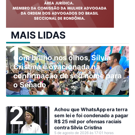
MAIS LIDAS
Com brilho nos olhos, Sílvia
Cristina é ovacionada na
confirmação de seu nome para
o Senado
Achou que WhatsApp era terra
sem lei e foi condenado a pagar
R$ 25 mil por ofensas raciais
contra Sílvia Cristina
5 de agosto de 2026 às 17:01 horas