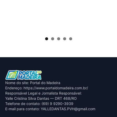
Sem
com
Nome do site: Portal do Madeira
Endereço: https://www.portaldomadeira.com.br/
Responsável Legal e Jornalista Responsável:
Yalle Cristina Silva Dantas — DRT 468/RO
Telefone de contato: (69) 9 9290-3939
E-mail para contato:
YALLEDANTAS.PVH@gmail.com