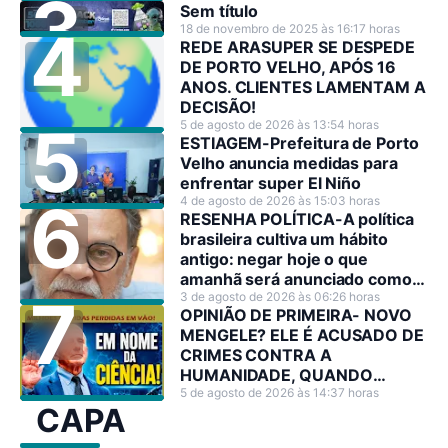
Sem título
18 de novembro de 2025 às 16:17 horas
REDE ARASUPER SE DESPEDE
DE PORTO VELHO, APÓS 16
ANOS. CLIENTES LAMENTAM A
DECISÃO!
5 de agosto de 2026 às 13:54 horas
ESTIAGEM-Prefeitura de Porto
Velho anuncia medidas para
enfrentar super El Niño
4 de agosto de 2026 às 15:03 horas
RESENHA POLÍTICA-A política
brasileira cultiva um hábito
antigo: negar hoje o que
amanhã será anunciado como
decisão estratégica.
3 de agosto de 2026 às 06:26 horas
OPINIÃO DE PRIMEIRA- NOVO
MENGELE? ELE É ACUSADO DE
CRIMES CONTRA A
HUMANIDADE, QUANDO
PODERIA TER SALVADO
5 de agosto de 2026 às 14:37 horas
CAPA
MILHÕES DE VIDAS