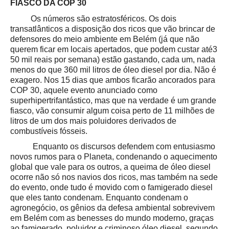
FIASCO DA COP 30
Os números são estratosféricos. Os dois
transatlânticos a disposição dos ricos que vão brincar de
defensores do meio ambiente em Belém (já que não
querem ficar em locais apertados, que podem custar até3
50 mil reais por semana) estão gastando, cada um, nada
menos do que 360 mil litros de óleo diesel por dia. Não é
exagero. Nos 15 dias que ambos ficarão ancorados para
COP 30, aquele evento anunciado como
superhipertrifantástico, mas que na verdade é um grande
fiasco, vão consumir algum coisa perto de 11 milhões de
litros de um dos mais poluidores derivados de
combustíveis fósseis.
Enquanto os discursos defendem com entusiasmo
novos rumos para o Planeta, condenando o aquecimento
global que vale para os outros, a queima de óleo diesel
ocorre não só nos navios dos ricos, mas também na sede
do evento, onde tudo é movido com o famigerado diesel
que eles tanto condenam. Enquanto condenam o
agronegócio, os gênios da defesa ambiental sobrevivem
em Belém com as benesses do mundo moderno, graças
ao famigerado, poluidor e criminoso óleo diesel, segundo