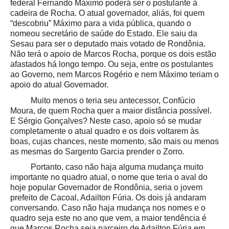
federal Fernando Máximo poderá ser o postulante à
cadeira de Rocha. O atual governador, aliás, foi quem
“descobriu” Máximo para a vida pública, quando o
nomeou secretário de saúde do Estado. Ele saiu da
Sesau para ser o deputado mais votado de Rondônia.
Não terá o apoio de Marcos Rocha, porque os dois estão
afastados há longo tempo. Ou seja, entre os postulantes
ao Governo, nem Marcos Rogério e nem Máximo teriam o
apoio do atual Governador.
Muito menos o teria seu antecessor, Confúcio
Moura, de quem Rocha quer a maior distância possível.
E Sérgio Gonçalves? Neste caso, apoio só se mudar
completamente o atual quadro e os dois voltarem às
boas, cujas chances, neste momento, são mais ou menos
as mesmas do Sargento Garcia prender o Zorro.
Portanto, caso não haja alguma mudança muito
importante no quadro atual, o nome que teria o aval do
hoje popular Governador de Rondônia, seria o jovem
prefeito de Cacoal, Adailton Fúria. Os dois já andaram
conversando.
Caso não haja mudança nos nomes e o
quadro seja este no ano que vem, a maior tendência é
que Marcos Rocha seja parceiro de Adailton Fúria em