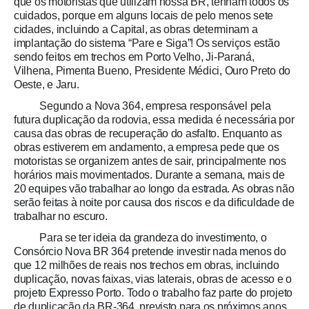
que os motoristas que utilizam nossa BR, tenham todos os
cuidados, porque em alguns locais de pelo menos sete
cidades, incluindo a Capital, as obras determinam a
implantação do sistema “Pare e Siga”! Os serviços estão
sendo feitos em trechos em Porto Velho, Ji-Paraná,
Vilhena, Pimenta Bueno, Presidente Médici, Ouro Preto do
Oeste, e Jaru.
Segundo a Nova 364, empresa responsável pela
futura duplicação da rodovia, essa medida é necessária por
causa das obras de recuperação do asfalto. Enquanto as
obras estiverem em andamento, a
empresa pede que os
motoristas se organizem antes de sair, principalmente nos
horários mais movimentados. Durante a semana, mais de
20 equipes vão trabalhar ao longo da estrada. As obras não
serão feitas à noite por causa dos riscos e da dificuldade de
trabalhar no escuro.
Para se ter ideia da grandeza do investimento, o
Consórcio Nova BR 364 pretende investir nada menos do
que 12 milhões de reais nos trechos em obras, incluindo
duplicação, novas faixas, vias laterais, obras de acesso e o
projeto Expresso Porto. Todo o trabalho faz
parte do projeto
de duplicação da BR-364, previsto para os próximos anos.